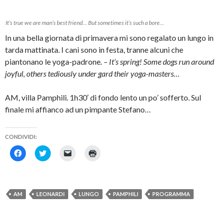
o
i
i
i
o
t
c
n
k
t
o
u
It’s true we are man’s best friend… But sometimes it’s such a bore…
(
e
v
n
S
r
i
a
In una bella giornata di primavera mi sono regalato un lungo in
i
(
a
n
a
S
e
u
tarda mattinata. I cani sono in festa, tranne alcuni che
p
i
-
o
r
a
m
v
piantonano le yoga-padrone
. – It’s spring! Some dogs run around
e
p
a
a
i
r
i
f
joyful, others tediously under gard their yoga-masters…
n
e
l
i
u
i
(
n
n
n
S
e
a
u
i
s
AM, villa Pamphili. 1h30′ di fondo lento un po’ sofferto. Sul
n
n
a
t
u
a
p
r
finale mi affianco ad un pimpante Stefano…
o
n
r
a
v
u
e
)
a
o
i
f
v
n
CONDIVIDI:
i
a
u
n
f
n
F
F
F
F
e
i
a
a
a
a
a
s
n
n
i
i
i
i
t
e
u
c
c
c
c
r
s
o
l
l
l
l
a
t
v
i
i
i
i
)
r
a
c
c
c
c
a
f
AM
LEONARDI
LUNGO
PAMPHILI
PROGRAMMA
p
q
p
q
)
i
e
u
e
u
n
r
i
r
i
e
c
p
i
p
s