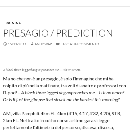
c
p
i
p
n
o
e
n
e
e
n
r
v
r
s
d
c
i
s
t
i
o
a
t
r
v
n
r
a
a
TRAINING
i
d
e
m
)
d
i
u
p
PRESAGIO / PREDICTION
e
v
n
a
r
i
l
r
e
d
i
e
s
e
n
(
15/11/2011
ANDY WAR
LASCIA UN COMMENTO
u
r
k
S
F
e
a
i
a
s
u
a
c
u
n
p
e
T
a
r
b
w
m
e
o
i
i
i
A black three legged dog approaches me… Is it an omen?
o
t
c
n
k
t
o
u
Ma no che non è un presagio, è solo l’immagine che mi ha
(
e
v
n
S
r
i
a
colpito di più nella mattinata, tra voli di anatre e professori con
i
(
a
n
l’i-pod! –
A black three legged dog approaches me… Is it an omen?
a
S
e
u
p
i
-
o
Or is it just the glimpse that struck me the hardest this morning?
r
a
m
v
e
p
a
a
i
r
i
f
n
e
l
i
AM, villa Pamphili. 4km FL, 4km (4’15, 4’17, 4’32, 4’20), STR,
u
i
(
n
n
n
S
e
2km FL. Nel tratto in cui ho corso a ritmo gara si legge
a
u
i
s
n
n
a
t
perfettamente l’altimetria del percorso, discesa, discesa,