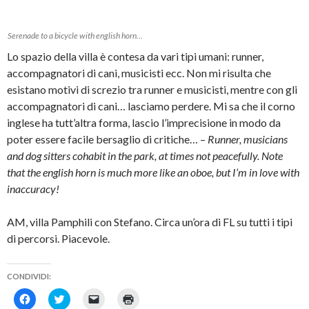
b
w
m
e
o
i
i
i
o
t
c
n
k
t
o
u
Serenade to a bicycle with english horn…
(
e
v
n
S
r
i
a
Lo spazio della villa è contesa da vari tipi umani: runner,
i
(
a
n
a
S
e
u
accompagnatori di cani, musicisti ecc. Non mi risulta che
p
i
-
o
r
a
m
v
esistano motivi di screzio tra runner e musicisti, mentre con gli
e
p
a
a
i
r
i
f
accompagnatori di cani… lasciamo perdere. Mi sa che il corno
n
e
l
i
u
i
(
n
inglese ha tutt’altra forma, lascio l’imprecisione in modo da
n
n
S
e
a
u
i
s
poter essere facile bersaglio di critiche… –
Runner, musicians
n
n
a
t
u
a
p
r
and dog sitters cohabit in the park, at times not peacefully. Note
o
n
r
a
that the english horn is much more like an oboe, but I’m in love with
v
u
e
)
a
o
i
inaccuracy!
f
v
n
i
a
u
n
f
n
e
i
a
AM, villa Pamphili con Stefano. Circa un’ora di FL su tutti i tipi
s
n
n
t
e
u
di percorsi. Piacevole.
r
s
o
a
t
v
)
r
a
a
f
CONDIVIDI:
)
i
n
F
F
F
F
e
a
a
a
a
s