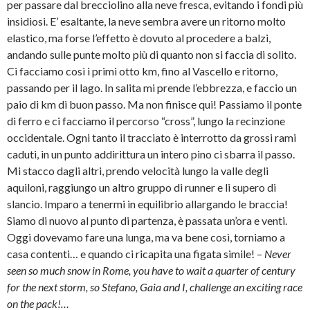
per passare dal brecciolino alla neve fresca, evitando i fondi più
v
u
e
)
a
o
i
insidiosi. E’ esaltante, la neve sembra avere un ritorno molto
f
v
n
i
a
u
elastico, ma forse l’effetto è dovuto al procedere a balzi,
n
f
n
e
i
a
andando sulle punte molto più di quanto non si faccia di solito.
s
n
n
t
e
u
Ci facciamo così i primi otto km, fino al Vascello e ritorno,
r
s
o
a
t
v
passando per il lago. In salita mi prende l’ebbrezza, e faccio un
)
r
a
paio di km di buon passo. Ma non finisce qui! Passiamo il ponte
a
f
)
i
di ferro e ci facciamo il percorso “cross”, lungo la recinzione
n
e
occidentale. Ogni tanto il tracciato è interrotto da grossi rami
s
t
caduti, in un punto addirittura un intero pino ci sbarra il passo.
r
a
Mi stacco dagli altri, prendo velocità lungo la valle degli
)
aquiloni, raggiungo un altro gruppo di runner e li supero di
slancio. Imparo a tenermi in equilibrio allargando le braccia!
Siamo di nuovo al punto di partenza, è passata un’ora e venti.
Oggi dovevamo fare una lunga, ma va bene così, torniamo a
casa contenti… e quando ci ricapita una figata simile! –
Never
seen so much snow in Rome, you have to wait a quarter of century
for the next storm, so Stefano, Gaia and I, challenge an exciting race
on the pack!…