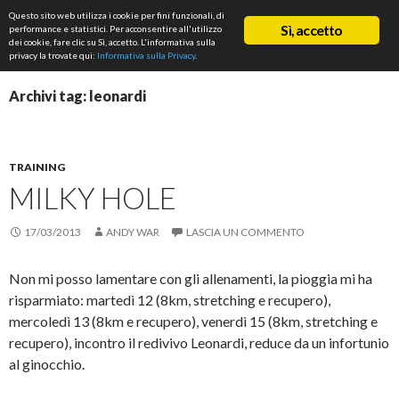
Cerca
Questo sito web utilizza i cookie per fini funzionali, di
ASD Rifondazione Podistica
Sì, accetto
performance e statistici. Per acconsentire all'utilizzo
VAI
dei cookie, fare clic su Sì, accetto. L'informativa sulla
Me
AL
privacy la trovate qui:
Informativa sulla Privacy
.
CONTENUTO
prin
Archivi tag: leonardi
TRAINING
MILKY HOLE
17/03/2013
ANDY WAR
LASCIA UN COMMENTO
Non mi posso lamentare con gli allenamenti, la pioggia mi ha
risparmiato: martedì 12 (8km, stretching e recupero),
mercoledì 13 (8km e recupero), venerdì 15 (8km, stretching e
recupero), incontro il redivivo Leonardi, reduce da un infortunio
al ginocchio.