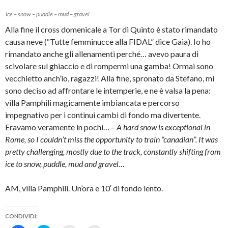
o
t
c
n
k
t
o
u
Ice – snow – puddle – mud – gravel
(
e
v
n
S
r
i
a
Alla fine il cross domenicale a Tor di Quinto è stato rimandato
i
(
a
n
a
S
e
u
causa neve (“Tutte femminucce alla FIDAL” dice Gaia). Io ho
p
i
-
o
r
a
m
v
rimandato anche gli allenamenti perché… avevo paura di
e
p
a
a
i
r
i
f
scivolare sul ghiaccio e di rompermi una gamba! Ormai sono
n
e
l
i
u
i
(
n
vecchietto anch’io, ragazzi! Alla fine, spronato da Stefano, mi
n
n
S
e
a
u
i
s
sono deciso ad affrontare le intemperie, e ne è valsa la pena:
n
n
a
t
u
a
p
r
villa Pamphili magicamente imbiancata e percorso
o
n
r
a
impegnativo per i continui cambi di fondo ma divertente.
v
u
e
)
a
o
i
Eravamo veramente in pochi… –
A hard snow is exceptional in
f
v
n
i
a
u
Rome, so I couldn’t miss the opportunity to train “canadian”. It was
n
f
n
e
i
a
pretty challenging, mostly due to the track, constantly shifting from
s
n
n
t
e
u
ice to snow, puddle, mud and gravel…
r
s
o
a
t
v
)
r
a
AM, villa Pamphili. Un’ora e 10′ di fondo lento.
a
f
)
i
n
e
s
CONDIVIDI:
t
r