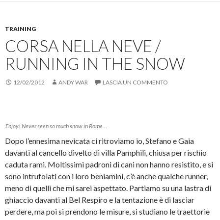
o
e
n
e
t
n
r
v
r
r
d
c
i
s
a
i
o
a
t
)
v
n
r
a
TRAINING
i
d
e
m
d
i
u
p
CORSA NELLA NEVE /
e
v
n
a
r
i
l
r
e
d
i
e
RUNNING IN THE SNOW
s
e
n
(
u
r
k
S
F
e
a
i
12/02/2012
a
s
ANDY WAR
u
a
LASCIA UN COMMENTO
c
u
n
p
e
T
a
r
b
w
m
e
o
i
i
i
o
t
c
n
k
t
o
u
Enjoy! Never seen so much snow in Rome…
(
e
v
n
S
r
i
a
Dopo l’ennesima nevicata ci ritroviamo io, Stefano e Gaia
i
(
a
n
a
S
e
u
davanti al cancello divelto di villa Pamphili, chiusa per rischio
p
i
-
o
r
a
m
v
caduta rami. Moltissimi padroni di cani non hanno resistito, e si
e
p
a
a
i
r
i
f
sono intrufolati con i loro beniamini, c’è anche qualche runner,
n
e
l
i
u
i
(
n
meno di quelli che mi sarei aspettato. Partiamo su una lastra di
n
n
S
e
a
u
i
s
ghiaccio davanti al Bel Respiro e la tentazione è di lasciar
n
n
a
t
u
a
p
r
perdere, ma poi si prendono le misure, si studiano le traettorie
o
n
r
a