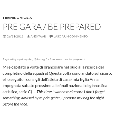
e
i
a
o
e
n
e
s
n
n
n
r
v
r
t
e
u
d
c
i
s
r
s
o
i
o
a
t
a
t
v
v
n
r
a
)
r
a
TRAINING
,
VIGILIA
i
d
e
m
a
f
d
i
u
p
PRE GARA / BE PREPARED
)
i
e
v
n
a
n
r
i
l
r
e
e
d
i
e
s
s
e
n
(
26/11/2011
ANDY WAR
LASCIA UN COMMENTO
t
u
r
k
S
r
F
e
a
i
a
a
s
u
a
)
c
u
n
p
e
T
a
r
b
w
m
e
o
i
i
i
Inspired by my daughter, I fill a bag for tomorrow race: be prepared!
o
t
c
n
k
t
o
u
Mi è capitato a volte di brancolare nel buio alla ricerca del
(
e
v
n
S
r
i
a
completino della squadra! Questa volta sono andato sul sicuro,
i
(
a
n
e ho seguito i consigli dell’atleta di casa (mia figlia Anna,
a
S
e
u
p
i
-
o
impegnata sabato prossimo alle finali nazionali di ginnastica
r
a
m
v
e
p
a
a
artistica, serie C). –
This time I wanna make sure I don’t forget
i
r
i
f
n
e
l
i
something: advised by my daughter, I prepare my bag the night
u
i
(
n
n
n
S
e
before the race.
a
u
i
s
n
n
a
t
u
a
p
r