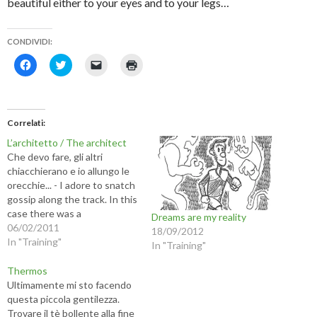
beautiful either to your eyes and to your legs…
CONDIVIDI:
F
F
F
F
a
a
a
a
i
i
i
i
c
c
c
c
l
l
l
l
i
i
i
i
c
c
c
c
Correlati
p
q
p
q
e
u
e
u
L’architetto / The architect
r
i
r
i
c
p
i
p
Che devo fare, gli altri
o
e
n
e
chiacchierano e io allungo le
n
r
v
r
d
c
i
s
orecchie... - I adore to snatch
i
o
a
t
gossip along the track. In this
v
n
r
a
i
d
e
m
case there was a
Dreams are my reality
d
i
u
p
professional concern, as they
06/02/2011
e
v
n
a
18/09/2012
r
i
l
r
were talking about house
In "Training"
In "Training"
e
d
i
e
renovation... AM Villa
s
e
n
(
u
r
k
S
Pamphili. 2km (L), STR, 10km
Thermos
F
e
a
i
a
s
u
a
(57'00), STR. Alla fine ero
Ultimamente mi sto facendo
c
u
n
p
morto, ma mi…
questa piccola gentilezza.
e
T
a
r
b
w
m
e
Trovare il tè bollente alla fine