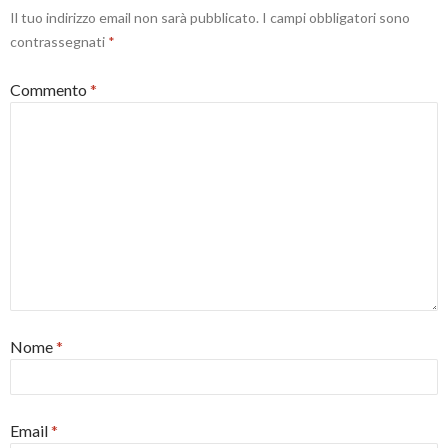
r
Il tuo indirizzo email non sarà pubblicato.
I campi obbligatori sono
a
)
contrassegnati
*
Commento
*
Nome
*
Email
*