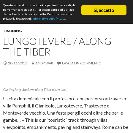
Cerca
Questo sito web utilizza i cookie per fini funzionali, di
ASD Rifondazione Podistica
Sì, accetto
performance e statistici. Per acconsentire all'utilizzo
VAI
dei cookie, fare clic su Sì, accetto. L'informativa sulla
Me
AL
privacy la trovate qui:
Informativa sulla Privacy
.
CONTENUTO
prin
TRAINING
LUNGOTEVERE / ALONG
THE TIBER
20/11/2011
ANDY WAR
LASCIA UN COMMENTO
Casting long shadows along Tiber quayside…
Uscita domenicale con il professore, con percorso attraverso
villa Pamphili, il Gianicolo, Lungotevere, Trastevere e
Monteverde vecchio. Una festa per gli occhi oltre che per le
gambe… – This is our “touristic” track through villas,
viewpoints, embankments, paving and stairways. Rome can be