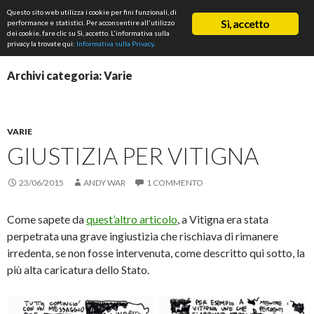
Cerca
Questo sito web utilizza i cookie per fini funzionali, di
ASD Rifondazione Podistica
Sì, accetto
performance e statistici. Per acconsentire all'utilizzo
VAI
dei cookie, fare clic su Sì, accetto. L'informativa sulla
Me
AL
privacy la trovate qui:
Informativa sulla Privacy
.
CONTENUTO
prin
Archivi categoria: Varie
VARIE
GIUSTIZIA PER VITIGNA
23/06/2015
ANDY WAR
1 COMMENTO
Come sapete da
quest’altro articolo
, a Vitigna era stata
perpetrata una grave ingiustizia che rischiava di rimanere
irredenta, se non fosse intervenuta, come descritto qui sotto, la
più alta caricatura dello Stato.