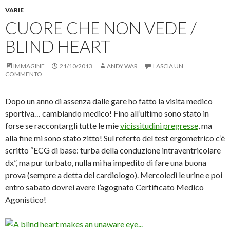
i
)
o
i
a
t
v
n
n
r
a
VARIE
i
d
e
e
m
d
i
s
u
p
CUORE CHE NON VEDE /
e
v
t
n
a
r
i
r
l
r
e
d
a
i
e
BLIND HEART
s
e
)
n
(
u
r
k
S
F
e
a
i
IMMAGINE
a
s
21/10/2013
u
a
ANDY WAR
LASCIA UN
c
u
n
p
COMMENTO
e
T
a
r
b
w
m
e
o
i
i
i
o
t
c
n
Dopo un anno di assenza dalle gare ho fatto la visita medico
k
t
o
u
sportiva… cambiando medico! Fino all’ultimo sono stato in
(
e
v
n
S
r
i
a
forse se raccontargli tutte le mie
vicissitudini pregresse
, ma
i
(
a
n
a
S
e
u
alla fine mi sono stato zitto! Sul referto del test ergometrico c’è
p
i
-
o
r
a
m
v
scritto “ECG di base: turba della conduzione intraventricolare
e
p
a
a
i
r
i
f
dx”, ma pur turbato, nulla mi ha impedito di fare una buona
n
e
l
i
u
i
(
n
prova (sempre a detta del cardiologo). Mercoledì le urine e poi
n
n
S
e
entro sabato dovrei avere l’agognato Certificato Medico
a
u
i
s
n
n
a
t
Agonistico!
u
a
p
r
o
n
r
a
v
u
e
)
a
o
i
f
v
n