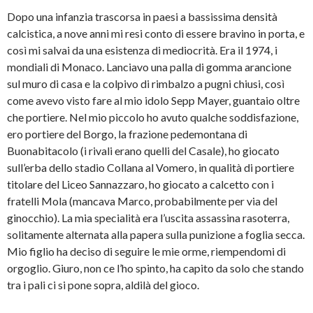
e
T
a
r
b
w
m
e
Dopo una infanzia trascorsa in paesi a bassissima densità
o
i
i
i
o
t
c
n
calcistica, a nove anni mi resi conto di essere bravino in porta, e
k
t
o
u
(
e
v
n
così mi salvai da una esistenza di mediocrità. Era il 1974, i
S
r
i
a
i
(
a
n
mondiali di Monaco. Lanciavo una palla di gomma arancione
a
S
e
u
p
i
-
o
sul muro di casa e la colpivo di rimbalzo a pugni chiusi, così
r
a
m
v
come avevo visto fare al mio idolo Sepp Mayer, guantaio oltre
e
p
a
a
i
r
i
f
che portiere. Nel mio piccolo ho avuto qualche soddisfazione,
n
e
l
i
u
i
(
n
ero portiere del Borgo, la frazione pedemontana di
n
n
S
e
a
u
i
s
Buonabitacolo (i rivali erano quelli del Casale), ho giocato
n
n
a
t
u
a
p
r
sull’erba dello stadio Collana al Vomero, in qualità di portiere
o
n
r
a
v
u
e
)
titolare del Liceo Sannazzaro, ho giocato a calcetto con i
a
o
i
f
v
n
fratelli Mola (mancava Marco, probabilmente per via del
i
a
u
ginocchio). La mia specialità era l’uscita assassina rasoterra,
n
f
n
e
i
a
solitamente alternata alla papera sulla punizione a foglia secca.
s
n
n
t
e
u
Mio figlio ha deciso di seguire le mie orme, riempendomi di
r
s
o
a
t
v
orgoglio. Giuro, non ce l’ho spinto, ha capito da solo che stando
)
r
a
a
f
tra i pali ci si pone sopra, aldilà del gioco.
)
i
n
e