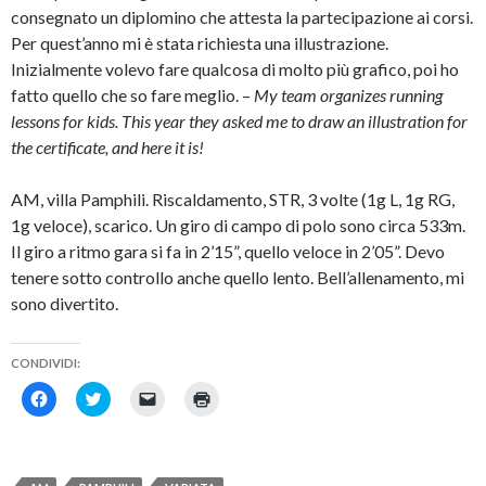
o
t
c
n
consegnato un diplomino che attesta la partecipazione ai corsi.
k
t
o
u
(
e
v
n
Per quest’anno mi è stata richiesta una illustrazione.
S
r
i
a
i
(
a
n
Inizialmente volevo fare qualcosa di molto più grafico, poi ho
a
S
e
u
p
i
-
o
fatto quello che so fare meglio. –
My team organizes running
r
a
m
v
e
p
a
a
lessons for kids. This year they asked me to draw an illustration for
i
r
i
f
the certificate, and here it is!
n
e
l
i
u
i
(
n
n
n
S
e
a
u
i
s
AM, villa Pamphili. Riscaldamento, STR, 3 volte (1g L, 1g RG,
n
n
a
t
u
a
p
r
1g veloce), scarico. Un giro di campo di polo sono circa 533m.
o
n
r
a
v
u
e
)
Il giro a ritmo gara si fa in 2’15”, quello veloce in 2’05”. Devo
a
o
i
f
v
n
tenere sotto controllo anche quello lento. Bell’allenamento, mi
i
a
u
sono divertito.
n
f
n
e
i
a
s
n
n
t
e
u
r
s
o
CONDIVIDI:
a
t
v
)
r
a
F
F
F
F
a
f
a
a
a
a
)
i
i
i
i
i
n
c
c
c
c
e
l
l
l
l
s
i
i
i
i
t
c
c
c
c