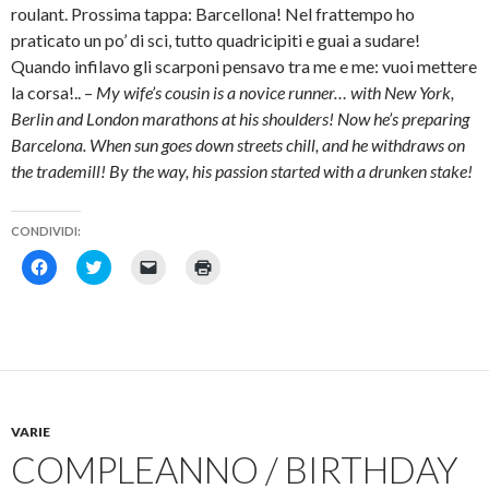
n
n
S
e
roulant. Prossima tappa: Barcellona! Nel frattempo ho
a
u
i
s
n
n
a
t
praticato un po’ di sci, tutto quadricipiti e guai a sudare!
u
a
p
r
o
n
r
a
Quando infilavo gli scarponi pensavo tra me e me: vuoi mettere
v
u
e
)
a
o
i
la corsa!.. –
My wife’s cousin is a novice runner… with New York,
f
v
n
i
a
u
Berlin and London marathons at his shoulders! Now he’s preparing
n
f
n
Barcelona. When sun goes down streets chill, and he withdraws on
e
i
a
s
n
n
the trademill! By the way, his passion started with a drunken stake!
t
e
u
r
s
o
a
t
v
)
r
a
a
f
CONDIVIDI:
)
i
n
F
F
F
F
e
a
a
a
a
s
i
i
i
i
t
c
c
c
c
r
l
l
l
l
a
i
i
i
i
)
c
c
c
c
p
q
p
q
e
u
e
u
r
i
r
i
c
p
i
p
o
e
n
e
VARIE
n
r
v
r
d
c
i
s
COMPLEANNO / BIRTHDAY
i
o
a
t
v
n
r
a