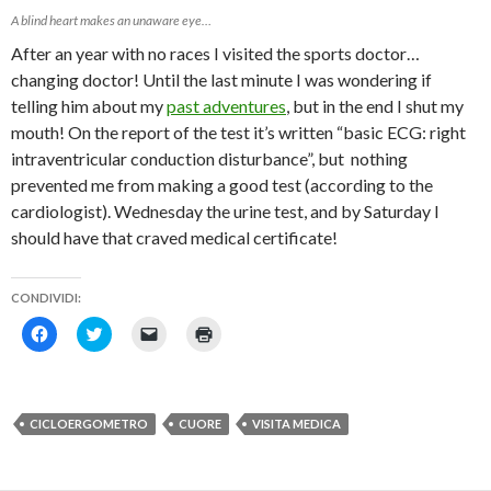
i
a
u
A blind heart makes an unaware eye…
n
f
n
e
i
a
s
n
n
After an year with no races I visited the sports doctor…
t
e
u
changing doctor! Until the last minute I was wondering if
r
s
o
a
t
v
telling him about my
past adventures
, but in the end I shut my
)
r
a
a
f
mouth! On the report of the test it’s written “basic ECG: right
)
i
n
intraventricular conduction disturbance”, but nothing
e
s
prevented me from making a good test (according to the
t
r
cardiologist). Wednesday the urine test, and by Saturday I
a
)
should have that craved medical certificate!
CONDIVIDI:
F
F
F
F
a
a
a
a
i
i
i
i
c
c
c
c
l
l
l
l
i
i
i
i
c
c
c
c
CICLOERGOMETRO
CUORE
VISITA MEDICA
p
q
p
q
e
u
e
u
r
i
r
i
c
p
i
p
o
e
n
e