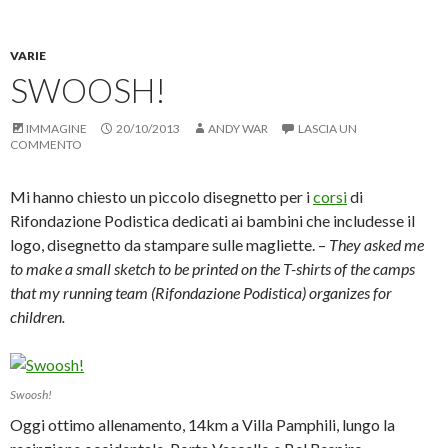
n
r
v
r
d
c
i
s
i
o
a
t
v
n
r
a
VARIE
i
d
e
m
d
i
u
p
SWOOSH!
e
v
n
a
r
i
l
r
e
d
i
e
s
e
n
(
IMMAGINE
20/10/2013
ANDY WAR
LASCIA UN
u
r
k
S
COMMENTO
F
e
a
i
a
s
u
a
c
u
n
p
e
T
a
r
Mi hanno chiesto un piccolo disegnetto per i
corsi
di
b
w
m
e
o
i
i
i
Rifondazione Podistica dedicati ai bambini che includesse il
o
t
c
n
logo, disegnetto da stampare sulle magliette. –
k
t
o
u
They asked me
(
e
v
n
to make a small sketch to be printed on the T-shirts of the camps
S
r
i
a
i
(
a
n
that my running team (Rifondazione Podistica) organizes for
a
S
e
u
p
i
-
o
children.
r
a
m
v
e
p
a
a
i
r
i
f
n
e
l
i
u
i
(
n
n
n
S
e
Swoosh!
a
u
i
s
n
n
a
t
Oggi ottimo allenamento, 14km a Villa Pamphili, lungo la
u
a
p
r
o
n
r
a