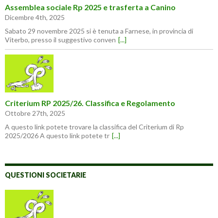
r
a
m
v
Assemblea sociale Rp 2025 e trasferta a Canino
e
p
a
a
i
r
i
f
Dicembre 4th, 2025
n
e
l
i
u
i
(
n
Sabato 29 novembre 2025 si è tenuta a Farnese, in provincia di
n
n
S
e
a
u
i
s
Viterbo, presso il suggestivo conven
[...]
n
n
a
t
u
a
p
r
o
n
r
a
v
u
e
)
a
o
i
f
v
n
i
a
u
n
f
n
e
i
a
s
n
n
Criterium RP 2025/26. Classifica e Regolamento
t
e
u
Ottobre 27th, 2025
r
s
o
a
t
v
)
r
a
A questo link potete trovare la classifica del Criterium di Rp
a
f
2025/2026 A questo link potete tr
[...]
)
i
n
e
s
t
r
QUESTIONI SOCIETARIE
a
)