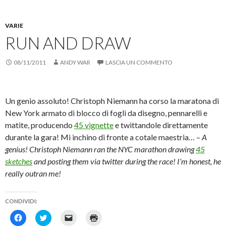
e
u
e
u
e
i
a
r
i
r
i
s
n
n
c
p
i
p
t
e
u
o
e
n
e
r
s
o
VARIE
n
r
v
r
a
t
v
d
c
i
s
RUN AND DRAW
)
r
a
i
o
a
t
a
f
v
n
r
a
)
i
i
d
e
m
n
d
i
u
p
08/11/2011
ANDY WAR
LASCIA UN COMMENTO
e
e
v
n
a
s
r
i
l
r
t
e
d
i
e
r
s
e
n
(
a
u
r
k
S
)
F
e
a
i
Un genio assoluto! Christoph Niemann ha corso la maratona di
a
s
u
a
c
u
n
p
New York armato di blocco di fogli da disegno, pennarelli e
e
T
a
r
matite, producendo
45 vignette
e twittandole direttamente
b
w
m
e
o
i
i
i
durante la gara! Mi inchino di fronte a cotale maestria… –
A
o
t
c
n
k
t
o
u
genius! Christoph Niemann ran the NYC marathon drawing
45
(
e
v
n
S
r
i
a
sketches
and posting them via twitter during the race! I’m honest, he
i
(
a
n
a
S
e
u
really outran me!
p
i
-
o
r
a
m
v
e
p
a
a
i
r
i
f
CONDIVIDI:
n
e
l
i
u
i
(
n
F
F
F
F
n
n
S
e
a
a
a
a
a
u
i
s