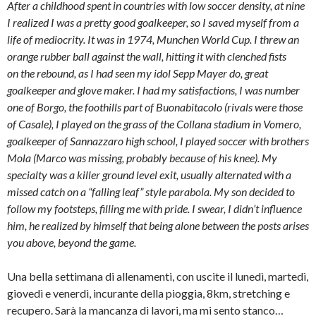
After a childhood spent in countries with low soccer density, at nine
s
t
I realized I was a pretty good goalkeeper, so I saved myself from a
r
a
life of mediocrity. It was in 1974, Munchen World Cup. I threw an
)
orange rubber ball against the wall, hitting it with clenched fists
on
the rebound
, as I had seen my idol Sepp Mayer do, great
goalkeeper and glove maker. I had my satisfactions, I was number
one of Borgo, the foothills part of Buonabitacolo (rivals were those
of Casale), I played on the grass of the Collana stadium in Vomero,
goalkeeper of Sannazzaro high school, I played soccer with brothers
Mola (Marco was missing, probably because of his knee). My
specialty was a killer ground level exit, usually alternated with a
missed catch on a “falling leaf” style parabola. My son decided to
follow my footsteps, filling me with pride. I swear, I didn’t influence
him, he realized by himself that being alone between the posts arises
you above, beyond the game.
Una bella settimana di allenamenti, con uscite il lunedì, martedì,
giovedì e venerdì, incurante della pioggia, 8km, stretching e
recupero. Sarà la mancanza di lavori, ma mi sento stanco…