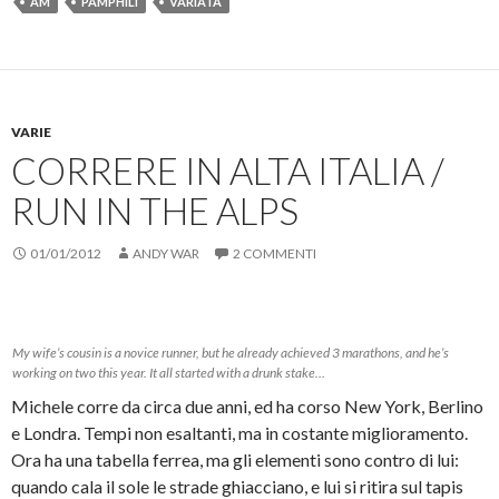
r
AM
PAMPHILI
VARIATA
p
q
p
q
a
e
u
e
u
)
r
i
r
i
c
p
i
p
o
e
n
e
n
r
v
r
d
c
i
s
i
o
a
t
v
n
r
a
VARIE
i
d
e
m
d
i
u
p
CORRERE IN ALTA ITALIA /
e
v
n
a
r
i
l
r
e
d
i
e
RUN IN THE ALPS
s
e
n
(
u
r
k
S
F
e
a
i
01/01/2012
a
s
ANDY WAR
u
a
2 COMMENTI
c
u
n
p
e
T
a
r
b
w
m
e
o
i
i
i
o
t
c
n
k
t
o
u
My wife’s cousin is a novice runner, but he already achieved 3 marathons, and he’s
(
e
v
n
S
r
i
a
working on two this year. It all started with a drunk stake…
i
(
a
n
a
S
e
u
Michele corre da circa due anni, ed ha corso New York, Berlino
p
i
-
o
r
a
m
v
e Londra. Tempi non esaltanti, ma in costante miglioramento.
e
p
a
a
i
r
i
f
Ora ha una tabella ferrea, ma gli elementi sono contro di lui:
n
e
l
i
quando cala il sole le strade ghiacciano, e lui si ritira sul tapis
u
i
(
n