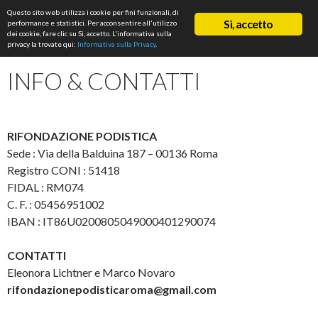
Cerca
Questo sito web utilizza i cookie per fini funzionali, di
ASD Rifondazione Podistica
Sì, accetto
performance e statistici. Per acconsentire all'utilizzo
VAI
dei cookie, fare clic su Sì, accetto. L'informativa sulla
Me
AL
privacy la trovate qui:
Informativa sulla Privacy
.
CONTENUTO
prin
INFO & CONTATTI
RIFONDAZIONE PODISTICA
Sede : Via della Balduina 187 – 00136 Roma
Registro CONI : 51418
FIDAL : RM074
C. F. : 05456951002
IBAN : IT86U0200805049000401290074
CONTATTI
Eleonora Lichtner e Marco Novaro
rifondazionepodisticaroma@gmail.com