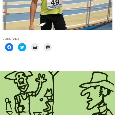
CONDIVIDI:
F
F
F
F
a
a
a
a
i
i
i
i
c
c
c
c
l
l
l
l
i
i
i
i
c
c
c
c
p
q
p
q
e
u
e
u
r
i
r
i
c
p
i
p
o
e
n
e
n
r
v
r
d
c
i
s
i
o
a
t
v
n
r
a
i
d
e
m
d
i
u
p
e
v
n
a
r
i
l
r
e
d
i
e