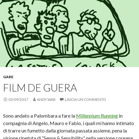
i
o
a
t
v
n
r
a
i
d
e
m
d
i
u
p
e
v
n
a
r
i
l
r
e
d
i
e
s
e
n
(
u
r
k
S
F
e
a
i
a
s
u
a
c
u
n
p
e
T
a
r
b
w
m
e
o
i
i
i
o
t
c
n
k
t
o
u
(
e
v
n
S
r
i
a
GARE
i
(
a
n
a
S
e
u
FILM DE GUERA
p
i
-
o
r
a
m
v
e
p
a
a
i
r
i
f
03/09/2017
ANDY WAR
LASCIA UN COMMENTO
n
e
l
i
u
i
(
n
n
n
S
e
a
u
i
s
Sono andato a Palombara a fare la
Millennium Running
in
n
n
a
t
u
a
p
r
compagnia di Angelo, Mauro e Fabio, i quali mi hanno intimato
o
n
r
a
di trarre un fumetto dalla giornata passata assieme, pena la
v
u
e
)
a
o
i
visione ripetuta di “Sense & Sensibility” nella versione coreana .
f
v
n