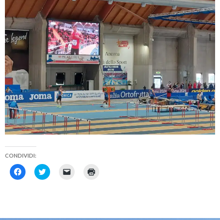
CONDIVIDI:
F
F
F
F
a
a
a
a
i
i
i
i
c
c
c
c
l
l
l
l
i
i
i
i
c
c
c
c
p
q
p
q