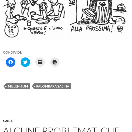
CONDIVIDI:
F
F
F
F
a
a
a
a
i
i
i
i
c
c
c
c
l
l
l
l
i
i
i
i
c
c
c
c
MILLENNIUM
PALOMBARA SABINA
p
q
p
q
e
u
e
u
r
i
r
i
c
p
i
p
o
e
n
e
n
r
v
r
d
c
i
s
i
o
a
t
v
n
r
a
GARE
i
d
e
m
d
i
u
p
ALCUNE PROBLEMATICHE
e
v
n
a