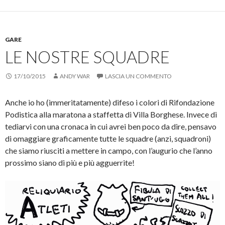
c
c
c
c
p
q
p
q
e
u
e
u
r
i
r
i
c
p
i
p
o
e
n
e
GARE
n
r
v
r
d
c
i
s
LE NOSTRE SQUADRE
i
o
a
t
v
n
r
a
i
d
e
m
d
i
u
p
17/10/2015
ANDY WAR
LASCIA UN COMMENTO
e
v
n
a
r
i
l
r
e
d
i
e
s
e
n
(
Anche io ho (immeritatamente) difeso i colori di Rifondazione
u
r
k
S
F
e
a
i
Podistica alla maratona a staffetta di Villa Borghese. Invece di
a
s
u
a
c
u
n
p
tediarvi con una cronaca in cui avrei ben poco da dire, pensavo
e
T
a
r
di omaggiare graficamente tutte le squadre (anzi, squadroni)
b
w
m
e
o
i
i
i
che siamo riusciti a mettere in campo, con l’augurio che l’anno
o
t
c
n
k
t
o
u
prossimo siano di più e più agguerrite!
(
e
v
n
S
r
i
a
i
(
a
n
a
S
e
u
p
i
-
o
r
a
m
v
e
p
a
a
i
r
i
f
n
e
l
i
u
i
(
n