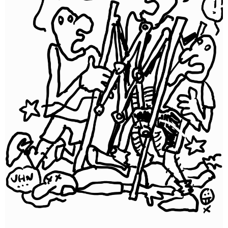
t
e
u
r
s
o
a
t
v
)
r
a
a
f
)
i
n
e
s
t
r
a
)