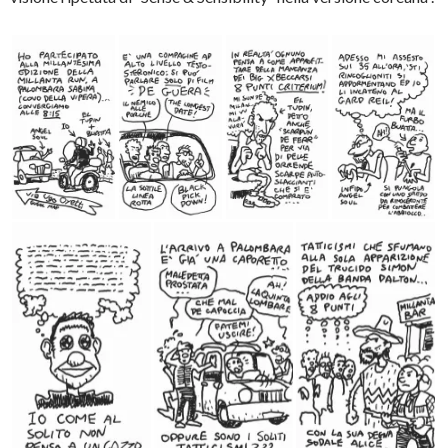
i
a
u
n
f
n
e
i
a
s
n
n
t
e
u
r
s
o
a
t
v
)
r
a
a
f
)
i
n
e
s
t
r
a
)