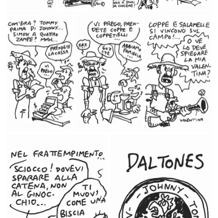
)
r
a
a
f
)
i
n
e
s
t
r
a
)