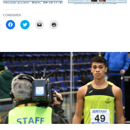
CONDIVIDI:
F
F
F
F
a
a
a
a
i
i
i
i
c
c
c
c
l
l
l
l
i
i
i
i
c
c
c
c
p
q
p
q
e
u
e
u
r
i
r
i
c
p
i
p
o
e
n
e
n
r
v
r
d
c
i
s
i
o
a
t
v
n
r
a
i
d
e
m
d
i
u
p
e
v
n
a
r
i
l
r
e
d
i
e
s
e
n
(
u
r
k
S
F
e
a
i
a
s
u
a
c
u
n
p
e
T
a
r
b
w
m
e
o
i
i
i