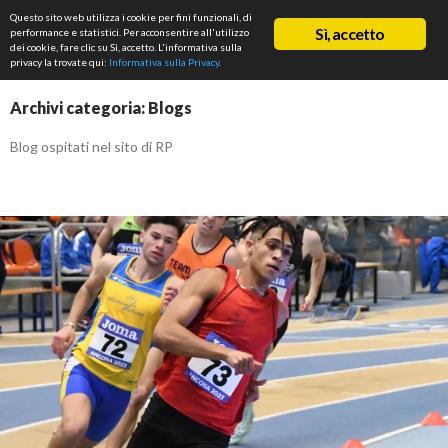
Cerca
Questo sito web utilizza i cookie per fini funzionali, di
ASD Rifondazione Podistica
Sì, accetto
performance e statistici. Per acconsentire all'utilizzo
VAI
dei cookie, fare clic su Sì, accetto. L'informativa sulla
Me
AL
privacy la trovate qui:
Informativa sulla Privacy
.
CONTENUTO
prin
Archivi categoria: Blogs
Blog ospitati nel sito di RP