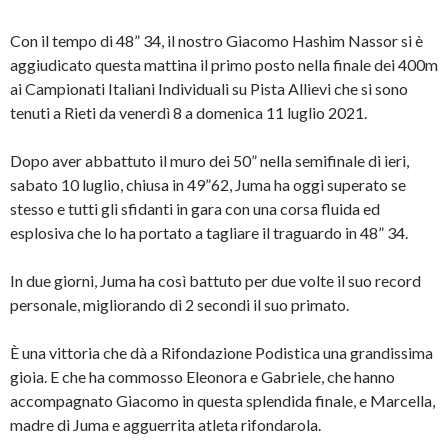
n
n
a
t
u
a
p
r
o
n
r
a
Con il tempo di 48” 34, il nostro Giacomo Hashim Nassor si è
v
u
e
)
a
o
i
aggiudicato questa mattina il primo posto nella finale dei 400m
f
v
n
ai Campionati Italiani Individuali su Pista Allievi che si sono
i
a
u
n
f
n
tenuti a Rieti da venerdì 8 a domenica 11 luglio 2021.
e
i
a
s
n
n
t
e
u
r
s
o
Dopo aver abbattuto il muro dei 50” nella semifinale di ieri,
a
t
v
)
r
a
sabato 10 luglio, chiusa in 49”62, Juma ha oggi superato se
a
f
)
i
stesso e tutti gli sfidanti in gara con una corsa fluida ed
n
e
esplosiva che lo ha portato a tagliare il traguardo in 48” 34.
s
t
r
In due giorni, Juma ha così battuto per due volte il suo record
a
)
personale, migliorando di 2 secondi il suo primato.
È una vittoria che dà a Rifondazione Podistica una grandissima
gioia. E che ha commosso Eleonora e Gabriele, che hanno
accompagnato Giacomo in questa splendida finale, e Marcella,
madre di Juma e agguerrita atleta rifondarola.