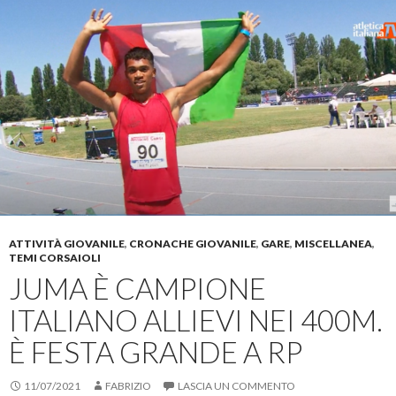
e
u
e
u
r
i
r
i
c
p
i
p
o
e
n
e
n
r
v
r
d
c
i
s
i
o
a
t
v
n
r
a
i
d
e
m
d
i
u
p
e
v
n
a
r
i
l
r
e
d
i
e
s
e
n
(
u
r
k
S
F
e
a
i
a
s
u
a
c
u
n
p
e
T
a
r
b
w
m
e
o
i
i
i
o
t
c
n
ATTIVITÀ GIOVANILE
,
CRONACHE GIOVANILE
,
GARE
,
MISCELLANEA
,
k
t
o
u
TEMI CORSAIOLI
(
e
v
n
JUMA È CAMPIONE
S
r
i
a
i
(
a
n
a
S
e
u
ITALIANO ALLIEVI NEI 400M.
p
i
-
o
r
a
m
v
e
p
a
a
È FESTA GRANDE A RP
i
r
i
f
n
e
l
i
u
i
(
n
n
n
S
e
11/07/2021
FABRIZIO
LASCIA UN COMMENTO
a
u
i
s