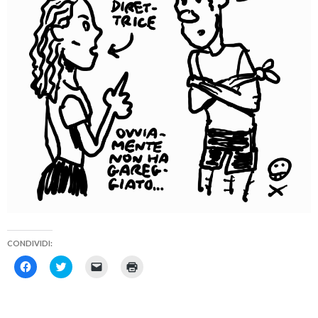
CONDIVIDI:
F
F
F
F
a
a
a
a
i
i
i
i
c
c
c
c
l
l
l
l
i
i
i
i