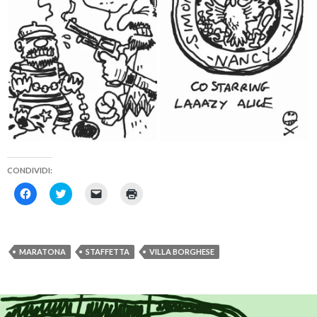
CONDIVIDI:
F
F
F
F
a
a
a
a
i
i
i
i
c
c
c
c
l
l
l
l
i
i
i
i
c
c
c
c
MARATONA
STAFFETTA
VILLA BORGHESE
p
q
p
q
e
u
e
u
r
i
r
i
c
p
i
p
o
e
n
e
n
r
v
r
d
c
i
s