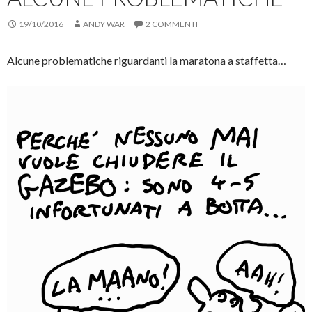
r
i
l
r
e
d
i
e
s
e
n
(
19/10/2016
ANDY WAR
2 COMMENTI
u
r
k
S
F
e
a
i
a
s
u
a
c
u
n
p
Alcune problematiche riguardanti la maratona a staffetta…
e
T
a
r
b
w
m
e
o
i
i
i
o
t
c
n
k
t
o
u
(
e
v
n
S
r
i
a
i
(
a
n
a
S
e
u
p
i
-
o
r
a
m
v
e
p
a
a
i
r
i
f
n
e
l
i
u
i
(
n
n
n
S
e
a
u
i
s
n
n
a
t
u
a
p
r
o
n
r
a
v
u
e
)
a
o
i
f
v
n
i
a
u
n
f
n
e
i
a
s
n
n