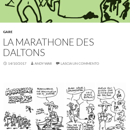
s
e
n
(
u
r
k
S
F
e
a
i
a
s
u
a
c
u
n
p
e
T
a
r
b
w
m
e
o
i
i
i
o
t
c
n
GARE
k
t
o
u
LA MARATHONE DES
(
e
v
n
S
r
i
a
i
(
a
n
DALTONS
a
S
e
u
p
i
-
o
r
a
m
v
e
p
a
a
14/10/2017
ANDY WAR
LASCIA UN COMMENTO
i
r
i
f
n
e
l
i
u
i
(
n
n
n
S
e
a
u
i
s
n
n
a
t
u
a
p
r
o
n
r
a
v
u
e
)
a
o
i
f
v
n
i
a
u
n
f
n
e
i
a
s
n
n
t
e
u
r
s
o
a
t
v