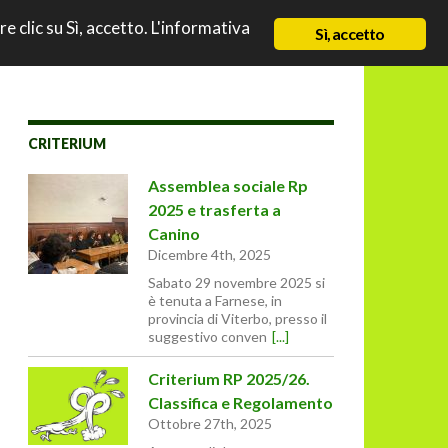
TO
re clic su Sì, accetto. L'informativa
NEWS
CHI SIAMO
CONTATTI & LINK
Sì, accetto
CRITERIUM
Assemblea sociale Rp
2025 e trasferta a
Canino
Dicembre 4th, 2025
Sabato 29 novembre 2025 si
è tenuta a Farnese, in
provincia di Viterbo, presso il
suggestivo conven
[...]
Criterium RP 2025/26.
Classifica e Regolamento
Ottobre 27th, 2025