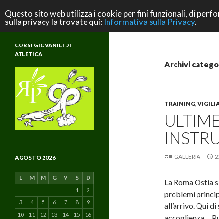
Cerca
ASD Rifondazione Podistica
Questo sito web utilizza i cookie per fini funzionali, di perfo
sulla privacy la trovate qui:
Informativa sulla Privacy
.
Scuola di Atletica e di Vita
CORSI GIOVANILI DI
ATLETICA
Archivi categor
TRAINING
,
VIGILI
ULTIME
INSTR
GALLERIA
2
AGOSTO 2026
L
M
M
G
V
S
D
La Roma Ostia si 
1
2
problemi princip
3
4
5
6
7
8
9
all’arrivo. Qui di
10
11
12
13
14
15
16
accoglienza… Pur