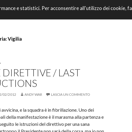
VAI AL CONTENU
rmance e statistici. Per acconsentire all'utilizzo dei cookie, fa
CORRI CON NOI
ia: Vigilia
A
 DIRETTIVE / LAST
UCTIONS
2/02/2012
ANDY WAR
LASCIA UN COMMENTO
avvicina, e la squadra è in fibrillazione. Uno dei
ali della manifestazione è il marasma alla partenza e
 seguito le istruzioni del direttivo per una sana
troppo il Presidente non sarà della corsa, ma io non