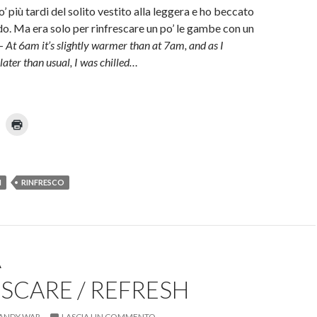
u
’ più tardi del solito vestito alla leggera e ho beccato
o
m
v
do. Ma era solo per rinfrescare un po’ le gambe con un
a
f
 –
At 6am it’s slightly warmer than at 7am, and as I
i
n
t later than usual, I was chilled…
e
s
t
p
r
a
)
F
n
a
u
i
n
c
l
n
i
u
c
I
RINFRESCO
o
p
q
u
i
p
n
e
n
r
s
t
a
A
m
u
p
SCARE / REFRESH
n
a
r
e
n
(
ANDY WAR
LASCIA UN COMMENTO