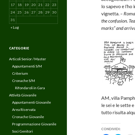
17
18
19
20
21
22
23
lo sapevo e l’ho
24
25
26
27
28
29
30
vignetta. –
Roma 
31
the confusion. Tea
« Lug
marks” and arriv
CATEGORIE
Articoli Senior / Master
Appuntamenti S/M
Criterium
Cronache S/M
Rifondaroli in Gara
Attività Giovanile
AM, villa Pamphi
Appuntamenti Giovanile
le sei e le sette 
Area Riservata
tutto risulta al
Cronache Giovanile
Programmazione Giovanile
CONDIVIDI:
Soci Genitori