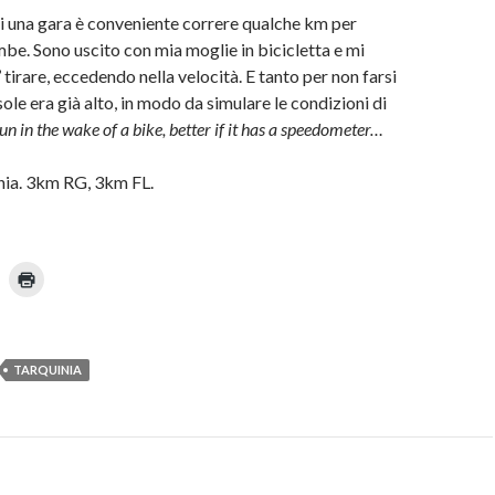
n
o
u
di una gara è conveniente correre qualche km per
n
a
ambe. Sono uscito con mia moglie in bicicletta e mi
n
 tirare, eccedendo nella velocità. E tanto per non farsi
u
o
sole era già alto, in modo da simulare le condizioni di
m
v
a
 run in the wake of a bike, better if it has a speedometer…
f
i
n
e
ia. 3km RG, 3km FL.
s
t
p
r
a
)
F
n
a
u
i
n
c
l
n
i
u
c
o
TARQUINIA
p
q
u
i
p
n
e
n
r
s
t
a