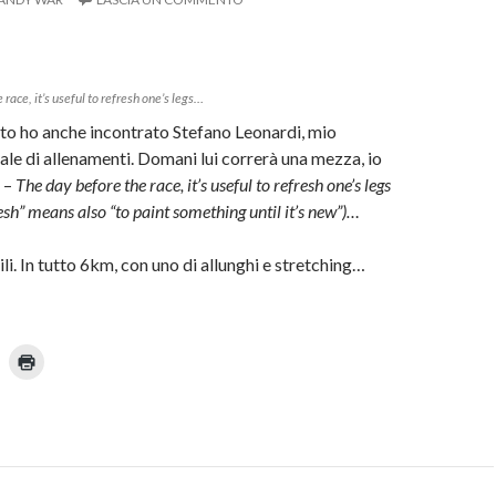
S
i
u
a
n
p
r
m
e
i
race, it’s useful to refresh one’s legs…
n
o
u
to ho anche incontrato Stefano Leonardi, mio
n
a
e di allenamenti. Domani lui correrà una mezza, io
n
 –
The day before the race, it’s useful to refresh one’s legs
u
o
fresh” means also “to paint something until it’s new”)…
m
v
a
f
i
li. In tutto 6km, con uno di allunghi e stretching…
n
e
s
t
p
r
a
)
F
a
n
i
u
c
n
l
i
n
c
u
p
q
o
u
i