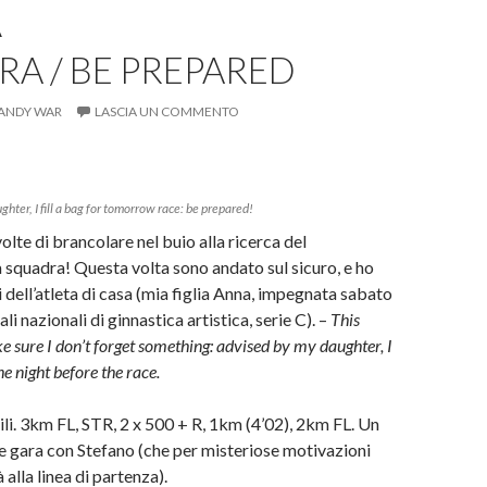
p
n
e
A
r
n
s
RA / BE PREPARED
t
a
m
u
p
ANDY WAR
LASCIA UN COMMENTO
n
a
r
e
n
(
S
i
u
a
hter, I fill a bag for tomorrow race: be prepared!
n
p
r
olte di brancolare nel buio alla ricerca del
m
e
i
 squadra! Questa volta sono andato sul sicuro, e ho
n
o
u
i dell’atleta di casa (mia figlia Anna, impegnata sabato
n
a
li nazionali di ginnastica artistica, serie C). –
This
n
 sure I don’t forget something: advised by my daughter, I
u
o
e night before the race.
m
v
a
f
i
li. 3km FL, STR, 2 x 500 + R, 1km (4’02), 2km FL. Un
n
e
pre gara con Stefano (che per misteriose motivazioni
s
t
 alla linea di partenza).