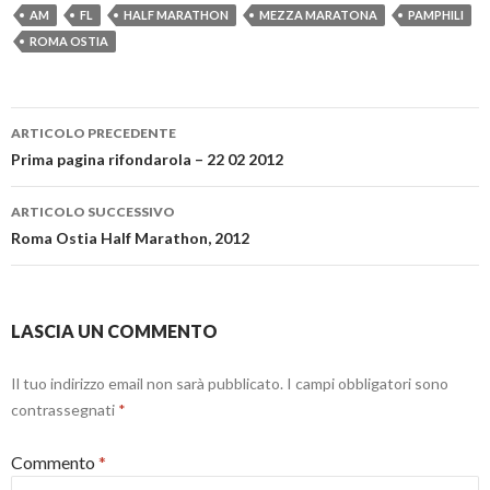
a
u
i
s
AM
FL
HALF MARATHON
MEZZA MARATONA
PAMPHILI
n
n
a
t
u
a
p
r
ROMA OSTIA
o
n
r
a
v
u
e
)
a
o
i
f
v
n
i
a
u
Navigazione
n
f
n
ARTICOLO PRECEDENTE
e
i
a
s
n
n
articolo
Prima pagina rifondarola – 22 02 2012
t
e
u
r
s
o
a
t
v
)
r
a
ARTICOLO SUCCESSIVO
a
f
)
i
Roma Ostia Half Marathon, 2012
n
e
s
t
r
a
LASCIA UN COMMENTO
)
Il tuo indirizzo email non sarà pubblicato.
I campi obbligatori sono
contrassegnati
*
Commento
*