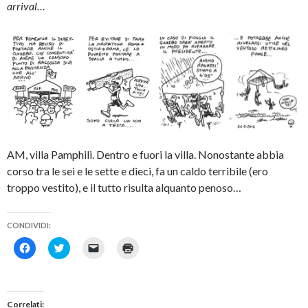
arrival…
AM, villa Pamphili. Dentro e fuori la villa. Nonostante abbia
corso tra le sei e le sette e dieci, fa un caldo terribile (ero
troppo vestito), e il tutto risulta alquanto penoso…
CONDIVIDI:
F
F
F
F
a
a
a
a
i
i
i
i
c
c
c
c
l
l
l
l
i
i
i
i
c
c
c
c
Correlati