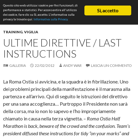
Cerca
Questo sito web utilizza i cookie per fini funzionali, di
ASD Rifondazione Podistica
Sì, accetto
performance e statistici. Per acconsentire all'utilizzo
VAI
dei cookie, fare clic su Sì, accetto. L'informativa sulla
Me
AL
privacy la trovate qui:
Informativa sulla Privacy
.
CONTENUTO
prin
TRAINING
,
VIGILIA
ULTIME DIRETTIVE / LAST
INSTRUCTIONS
GALLERIA
22/02/2012
ANDY WAR
LASCIA UN COMMENTO
La Roma Ostia si avvicina, e la squadra è in fibrillazione. Uno
dei problemi principali della manifestazione è il marasma alla
partenza e all’arrivo. Qui di seguito le istruzioni del direttivo
per una sana accoglienza… Purtroppo il Presidente non sarà
della corsa, ma io non lo sapevo e l’ho impropriamente
chiamato in causa nella terza vignetta. –
Roma Ostia Half
Marathon is back, beware of the crowd and the confusion. Team’s
president diffused these instructions for tidy “on your marks” and