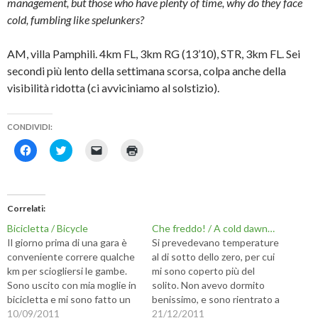
management, but those who have plenty of time, why do they face
cold, fumbling like spelunkers?
AM, villa Pamphili. 4km FL, 3km RG (13’10), STR, 3km FL. Sei
secondi più lento della settimana scorsa, colpa anche della
visibilità ridotta (ci avviciniamo al solstizio).
CONDIVIDI:
F
F
F
F
a
a
a
a
i
i
i
i
c
c
c
c
l
l
l
l
i
i
i
i
c
c
c
c
Correlati
p
q
p
q
e
u
e
u
Bicicletta / Bicycle
Che freddo! / A cold dawn…
r
i
r
i
c
p
i
p
Il giorno prima di una gara è
Si prevedevano temperature
o
e
n
e
conveniente correre qualche
al di sotto dello zero, per cui
n
r
v
r
d
c
i
s
km per sciogliersi le gambe.
mi sono coperto più del
i
o
a
t
Sono uscito con mia moglie in
solito. Non avevo dormito
v
n
r
a
i
d
e
m
bicicletta e mi sono fatto un
benissimo, e sono rientrato a
d
i
u
p
po' tirare, eccedendo nella
10/09/2011
casa un po' prima...
21/12/2011
e
v
n
a