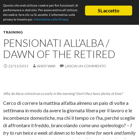
Cerca
Questo sito web utilizza i cookie per fini funzionali, di
ASD Rifondazione Podistica
Sì, accetto
performance e statistici. Per acconsentire all'utilizzo
VAI
dei cookie, fare clic su Sì, accetto. L'informativa sulla
Me
AL
privacy la trovate qui:
Informativa sulla Privacy
.
CONTENUTO
prin
TRAINING
PENSIONATI ALL’ALBA /
DAWN OF THE RETIRED
22/11/2011
ANDY WAR
LASCIA UN COMMENTO
Why do these retired run so early in the morning? Don’t they have plenty of time?
Cerco di correre la mattina all’alba almeno un paio di volte a
settimana in modo da avere la giornata libera per il lavoro e le
incombenze domestiche, ma chi il tempo ce l’ha, perché sceglie
di affrontare il freddo, brancolando come uno speleologo? –
I
try to run twice a week at dawn so to have time for work and family