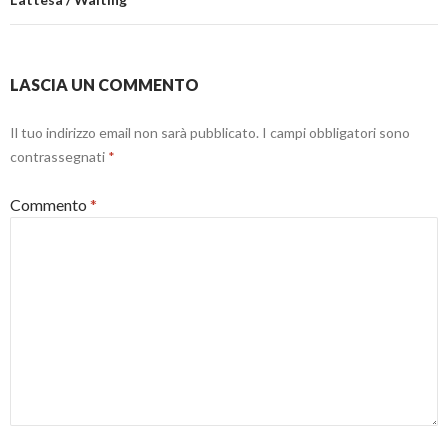
t
e
u
r
s
o
a
t
v
)
r
a
a
f
)
i
n
LASCIA UN COMMENTO
e
s
t
r
Il tuo indirizzo email non sarà pubblicato.
I campi obbligatori sono
a
contrassegnati
*
)
Commento
*