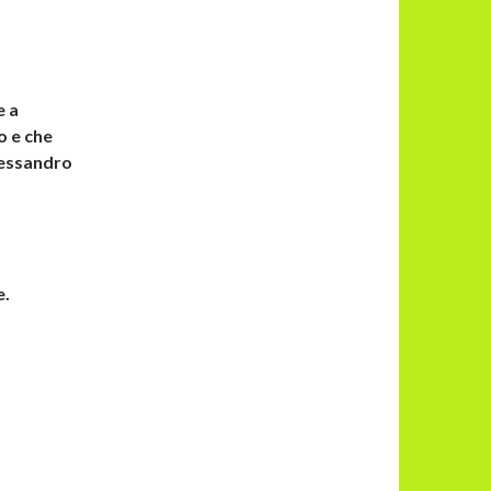
e a
o e che
lessandro
e.