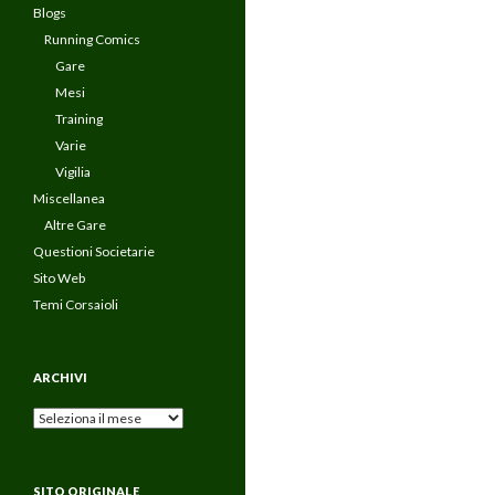
Blogs
Running Comics
Gare
Mesi
Training
Varie
Vigilia
Miscellanea
Altre Gare
Questioni Societarie
Sito Web
Temi Corsaioli
ARCHIVI
Archivi
SITO ORIGINALE