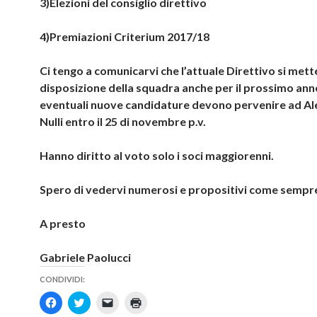
3)Elezioni del consiglio direttivo
4)Premiazioni Criterium 2017/18
Ci tengo a comunicarvi che l’attuale Direttivo si mett
disposizione della squadra anche per il prossimo ann
eventuali nuove candidature devono pervenire ad A
Nulli entro il 25 di novembre p.v.
Hanno diritto al voto solo i soci maggiorenni.
Spero di vedervi numerosi e propositivi come sempr
A presto
Gabriele Paolucci
CONDIVIDI:
F
F
F
F
a
a
a
a