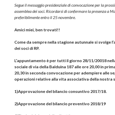
n
e
Segue il messaggio presidenziale di convocazione per la pross
s
assemblea dei soci. Ricordarsi di confermare la presenza a M
t
r
preferibilmente entro il 25 novembre.
a
)
Amici miei, ben trovati!!
Come da sempre nella stagione autunnale si svolge l
dei soci di RP.
L’appuntamento è per tutti il giorno 28/11/20018 nell
sociale di via della Balduina 187 alle ore 20,00 in prima
20,30 in seconda convocazione per adempiere alle se
operazioni relative alla vita associativa della nostra
1)Approvazione del bilancio consuntivo 2017/18.
2)Approvazione del bilancio preventivo 2018/19