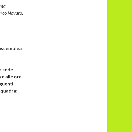
ima
arco Novaro,
’assemblea
a sede
 e alle ore
guenti
 squadra: