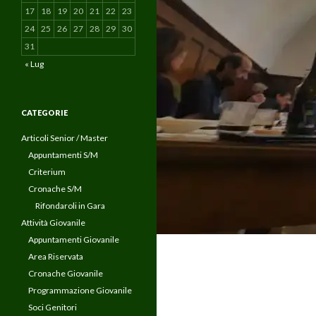
17
18
19
20
21
22
23
24
25
26
27
28
29
30
31
« Lug
CATEGORIE
Articoli Senior / Master
Appuntamenti S/M
Criterium
Cronache S/M
Rifondaroli in Gara
Attività Giovanile
Appuntamenti Giovanile
Area Riservata
Cronache Giovanile
Programmazione Giovanile
Soci Genitori