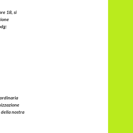
re 18, si
zione
odg:
 ordinaria
nizzazione
 della nostra