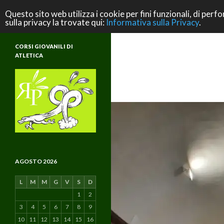
Cerca
ASD Rifondazione Podistica
Questo sito web utilizza i cookie per fini funzionali, di perfo
sulla privacy la trovate qui:
Informativa sulla Privacy
.
Scuola di Atletica e di Vita
CORSI GIOVANILI DI
ATLETICA
AGOSTO 2026
L
M
M
G
V
S
D
1
2
3
4
5
6
7
8
9
10
11
12
13
14
15
16