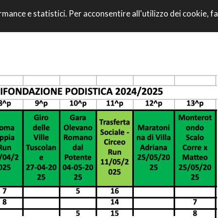
VAI AL CONTENU
rmance e statistici. Per acconsentire all'utilizzo dei cookie, fa
CORRI CON NOI