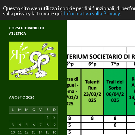
Cerca
ASD Rifondazione Podistica
Questo sito web utilizza i cookie per fini funzionali, di perfo
sulla privacy la trovate qui:
Informativa sulla Privacy
.
Scuola di Atletica e di Vita
CORSI GIOVANILI DI
ATLETICA
AGOSTO 2026
L
M
M
G
V
S
D
1
2
3
4
5
6
7
8
9
10
11
12
13
14
15
16