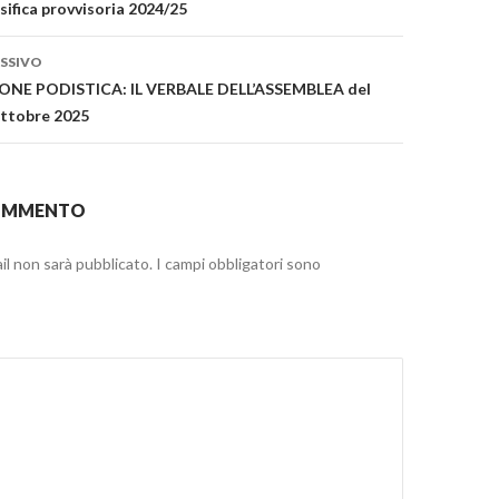
n
ssifica provvisoria 2024/25
u
o
m
v
SSIVO
a
f
NE PODISTICA: IL VERBALE DELL’ASSEMBLEA del
i
n
 ottobre 2025
e
s
t
p
r
a
)
COMMENTO
n
u
n
ail non sarà pubblicato.
I campi obbligatori sono
n
u
o
n