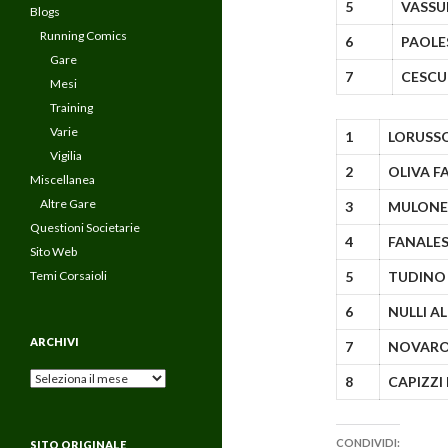
5
VASSU
Blogs
Running Comics
6
PAOLE
Gare
7
CESCU
Mesi
Training
Varie
1
LORUSS
Vigilia
2
OLIVA F
Miscellanea
Altre Gare
3
MULONE
Questioni Societarie
4
FANALES
Sito Web
Temi Corsaioli
5
TUDINO
6
NULLI A
ARCHIVI
7
NOVARO
Archivi
8
CAPIZZI
CONDIVIDI:
SITO ORIGINALE