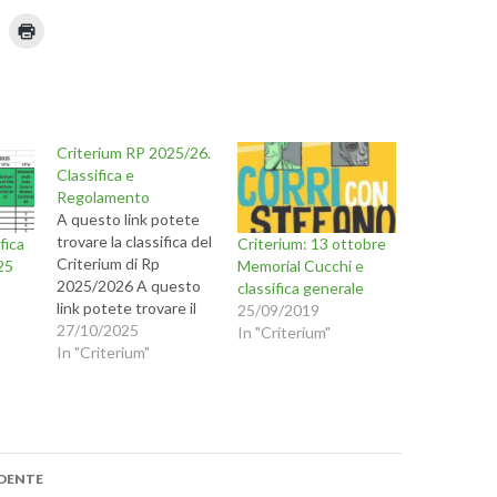
F
a
i
c
l
i
c
p
q
u
Criterium RP 2025/26.
i
p
Classifica e
n
e
Regolamento
r
s
A questo link potete
t
trovare la classifica del
fica
Criterium: 13 ottobre
a
m
Criterium di Rp
25
Memorial Cucchi e
u
p
2025/2026 A questo
n
a
classifica generale
r
link potete trovare il
25/09/2019
e
n
(
Regolamento del
27/10/2025
In "Criterium"
S
Criterium di Rp
In "Criterium"
i
u
a
2025/2026
n
p
r
m
e
i
n
o
u
one
n
DENTE
a