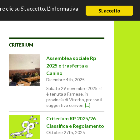
TO
re clic su Sì, accetto. L'informativa
NEWS
CHI SIAMO
CONTATTI & LINK
Sì, accetto
CRITERIUM
Assemblea sociale Rp
2025 e trasferta a
Canino
Dicembre 4th, 2025
Sabato 29 novembre 2025 si
è tenuta a Farnese, in
provincia di Viterbo, presso il
suggestivo conven
[...]
Criterium RP 2025/26.
Classifica e Regolamento
Ottobre 27th, 2025