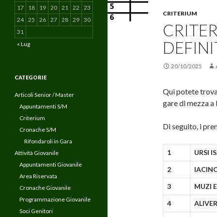
17
18
19
20
21
22
23
CRITERIUM
24
25
26
27
28
29
30
CRITER
31
DEFINI
« Lug
20/10/2025
CATEGORIE
Qui potete trov
Articoli Senior / Master
gare di mezza a
Appuntamenti S/M
Criterium
Di seguito, i pre
Cronache S/M
Rifondaroli in Gara
1
URSI I
Attività Giovanile
Appuntamenti Giovanile
2
IACINO
Area Riservata
3
MUZI 
Cronache Giovanile
Programmazione Giovanile
4
ALIVER
Soci Genitori