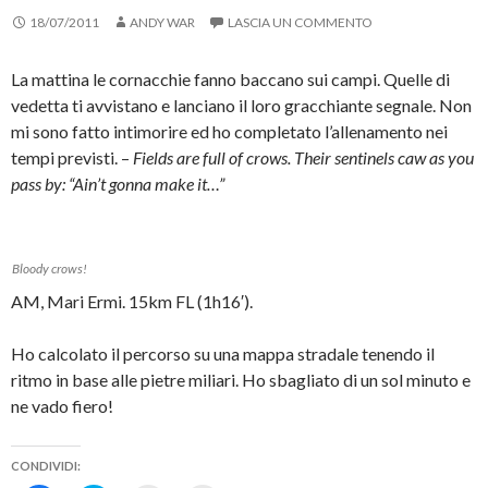
e
d
i
e
s
e
n
(
18/07/2011
ANDY WAR
LASCIA UN COMMENTO
u
r
k
S
F
e
a
i
a
s
u
a
c
u
n
p
La mattina le cornacchie fanno baccano sui campi. Quelle di
e
T
a
r
vedetta ti avvistano e lanciano il loro gracchiante segnale. Non
b
w
m
e
o
i
i
i
mi sono fatto intimorire ed ho completato l’allenamento nei
o
t
c
n
k
t
o
u
tempi previsti. –
Fields are full of crows. Their sentinels caw as you
(
e
v
n
S
r
i
a
pass by: “Ain’t gonna make it…”
i
(
a
n
a
S
e
u
p
i
-
o
r
a
m
v
e
p
a
a
i
r
i
f
Bloody crows!
n
e
l
i
u
i
(
n
AM, Mari Ermi. 15km FL (1h16′).
n
n
S
e
a
u
i
s
n
n
a
t
u
a
p
r
Ho calcolato il percorso su una mappa stradale tenendo il
o
n
r
a
v
u
e
)
ritmo in base alle pietre miliari. Ho sbagliato di un sol minuto e
a
o
i
f
v
n
ne vado fiero!
i
a
u
n
f
n
e
i
a
s
n
n
CONDIVIDI:
t
e
u