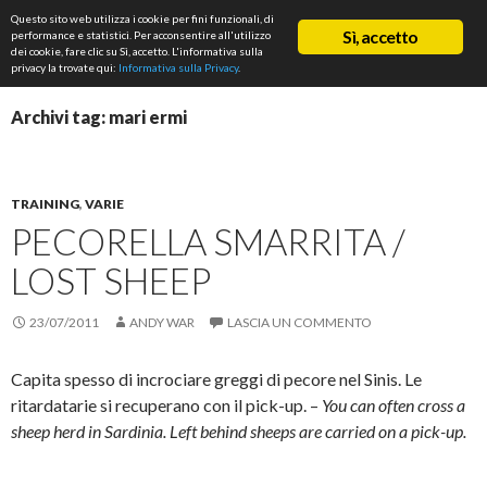
Cerca
Questo sito web utilizza i cookie per fini funzionali, di
ASD Rifondazione Podistica
Sì, accetto
performance e statistici. Per acconsentire all'utilizzo
VAI
dei cookie, fare clic su Sì, accetto. L'informativa sulla
Me
AL
privacy la trovate qui:
Informativa sulla Privacy
.
CONTENUTO
prin
Archivi tag: mari ermi
TRAINING
,
VARIE
PECORELLA SMARRITA /
LOST SHEEP
23/07/2011
ANDY WAR
LASCIA UN COMMENTO
Capita spesso di incrociare greggi di pecore nel Sinis. Le
ritardatarie si recuperano con il pick-up. –
You can often cross a
sheep herd in Sardinia. Left behind sheeps are carried on a pick-up.