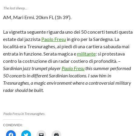
The lost sheep…
AM, Mari Ermi. 20km FL (1h 39′).
La vignetta seguente riguarda uno dei 50 concerti tenuti questa
estate dal jazzista
Paolo Fresu
in giro per la Sardegna. La
località era Tresnuraghes, ai piedi di una cartiera sabauda mai
entrata in funzione. Serata magica e
militante
: si protestava
contro la costruzione di un radar costiero di profondità. –
Sardinian jazz trumpet player
Paolo Fresu
this summer performed
50 concerts in different Sardinian locations. I saw him in
Tresnuraghes, a magic environment where a controversial military
radar should be built.
Paolo Fresu in Tresnuraghes.
CONDIVIDI:
F
F
F
F