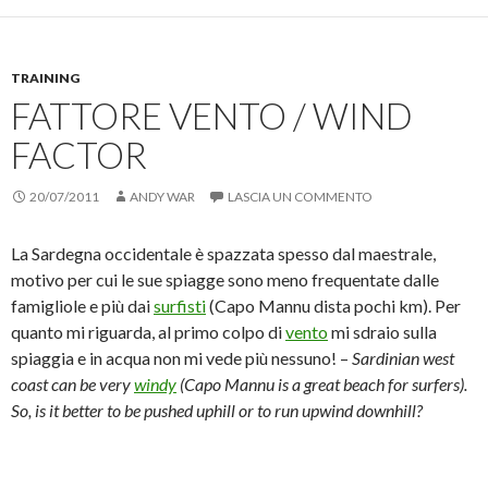
c
p
i
p
o
e
n
e
n
r
v
r
d
c
i
s
i
o
a
t
v
n
r
a
TRAINING
i
d
e
m
d
i
u
p
FATTORE VENTO / WIND
e
v
n
a
r
i
l
r
e
d
i
e
FACTOR
s
e
n
(
u
r
k
S
F
e
a
i
20/07/2011
a
s
ANDY WAR
u
a
LASCIA UN COMMENTO
c
u
n
p
e
T
a
r
b
w
m
e
La Sardegna occidentale è spazzata spesso dal maestrale,
o
i
i
i
o
t
c
n
motivo per cui le sue spiagge sono meno frequentate dalle
k
t
o
u
(
e
v
n
famigliole e più dai
surfisti
(Capo Mannu dista pochi km). Per
S
r
i
a
i
(
a
n
quanto mi riguarda, al primo colpo di
vento
mi sdraio sulla
a
S
e
u
p
i
-
o
spiaggia e in acqua non mi vede più nessuno! –
Sardinian west
r
a
m
v
e
p
a
a
coast can be very
windy
(Capo Mannu is a great beach for surfers).
i
r
i
f
So, is it better to be pushed uphill or to run upwind downhill?
n
e
l
i
u
i
(
n
n
n
S
e
a
u
i
s
n
n
a
t
u
a
p
r