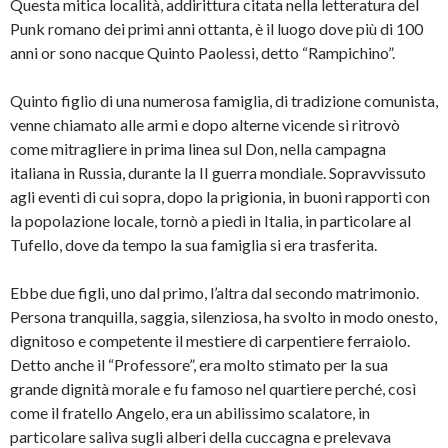
Questa mitica località, addirittura citata nella letteratura del
Punk romano dei primi anni ottanta, è il luogo dove più di 100
anni or sono nacque Quinto Paolessi, detto “Rampichino”.
Quinto figlio di una numerosa famiglia, di tradizione comunista,
venne chiamato alle armi e dopo alterne vicende si ritrovò
come mitragliere in prima linea sul Don, nella campagna
italiana in Russia, durante la II guerra mondiale. Sopravvissuto
agli eventi di cui sopra, dopo la prigionia, in buoni rapporti con
la popolazione locale, tornò a piedi in Italia, in particolare al
Tufello, dove da tempo la sua famiglia si era trasferita.
Ebbe due figli, uno dal primo, l’altra dal secondo matrimonio.
Persona tranquilla, saggia, silenziosa, ha svolto in modo onesto,
dignitoso e competente il mestiere di carpentiere ferraiolo.
Detto anche il “Professore”, era molto stimato per la sua
grande dignità morale e fu famoso nel quartiere perché, così
come il fratello Angelo, era un abilissimo scalatore, in
particolare saliva sugli alberi della cuccagna e prelevava