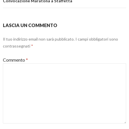
a
t
v
Convocazione Maratona a Staffetta
)
r
a
a
f
)
i
n
e
s
LASCIA UN COMMENTO
t
r
a
)
Il tuo indirizzo email non sarà pubblicato.
I campi obbligatori sono
contrassegnati
*
Commento
*