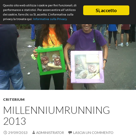
Cerca
Questo sito web utilizza i cookie per fini funzionali, di
ASD Rifondazione Podistica
Sì, accetto
performance e statistici. Per acconsentire all'utilizzo
VAI
dei cookie, fare clic su Sì, accetto. L'informativa sulla
Me
AL
privacy la trovate qui:
Informativa sulla Privacy
.
CONTENUTO
prin
CRITERIUM
MILLENNIUMRUNNING
2013
29/09/2013
ADMINISTRATOR
LASCIA UN COMMENTO