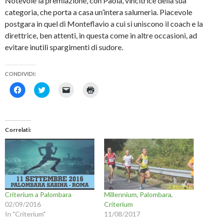
Notevole la premiazione, con Paola, vincitrice della sua
categoria, che porta a casa un’intera salumeria. Piacevole
postgara in quel di Monteflavio a cui si uniscono il coach e la
direttrice, ben attenti, in questa come in altre occasioni, ad
evitare inutili spargimenti di sudore.
CONDIVIDI:
F
F
F
F
a
a
a
a
i
i
i
i
c
c
c
c
l
l
l
l
i
i
i
i
c
c
c
c
Correlati
p
q
p
q
e
u
e
u
r
i
r
i
c
p
i
p
o
e
n
e
n
r
v
r
d
c
i
s
i
o
a
t
v
n
r
a
i
d
e
m
Criterium a Palombara
Millennium, Palombara,
d
i
u
p
e
v
n
a
02/09/2016
Criterium
r
i
l
r
In "Criterium"
11/08/2017
e
d
i
e