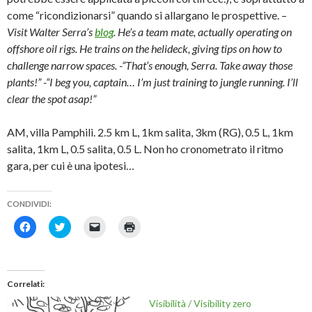
come “ricondizionarsi” quando si allargano le prospettive. –
Visit Walter Serra’s
blog
. He’s a team mate, actually operating on
offshore oil rigs. He trains on the helideck, giving tips on how to
challenge narrow spaces. -“That’s enough, Serra. Take away those
plants!” -“I beg you, captain… I’m just training to jungle running. I’ll
clear the spot asap!”
AM, villa Pamphili. 2.5 km L, 1km salita, 3km (RG), 0.5 L, 1km
salita, 1km L, 0.5 salita, 0.5 L. Non ho cronometrato il ritmo
gara, per cui è una ipotesi…
CONDIVIDI:
F
F
F
F
a
a
a
a
i
i
i
i
c
c
c
c
l
l
l
l
i
i
i
i
c
c
c
c
Correlati
p
q
p
q
e
u
e
u
Visibilità / Visibility zero
r
i
r
i