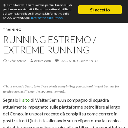
Cerca
Questo sito web utilizza i cookie per fini funzionali, di
ASD Rifondazione Podistica
Sì, accetto
performance e statistici. Per acconsentire all'utilizzo
VAI
dei cookie, fare clic su Sì, accetto. L'informativa sulla
Me
AL
privacy la trovate qui:
Informativa sulla Privacy
.
CONTENUTO
prin
TRAINING
RUNNING ESTREMO /
EXTREME RUNNING
17/01/2012
ANDY WAR
LASCIA UN COMMENTO
-That’s enough, Serra, take those plants away! -I beg you captain! I’m just training for
jungle running. I’ll clear the spot in a moment…
Segnalo il
sito
di Walter Serra, un compagno di squadra
attualmente impegnato sulle piattaforme petrolifere al largo
del Congo. In un post recente dà consigli su come correre in
posti ristretti (lui si sta allenando su un eliporto, ma la tecnica
potrebbe essere applicata a piccoli cortili ecc.), e soprattutto a