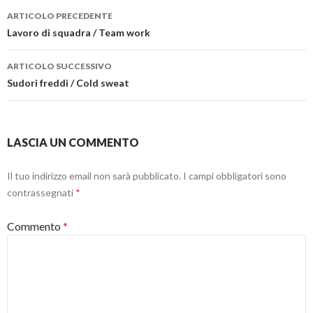
Navigazione
o
n
r
a
ARTICOLO PRECEDENTE
v
u
e
)
a
o
i
articolo
Lavoro di squadra / Team work
f
v
n
i
a
u
n
f
n
e
i
a
ARTICOLO SUCCESSIVO
s
n
n
t
e
u
Sudori freddi / Cold sweat
r
s
o
a
t
v
)
r
a
a
f
)
i
n
LASCIA UN COMMENTO
e
s
t
r
Il tuo indirizzo email non sarà pubblicato.
I campi obbligatori sono
a
)
contrassegnati
*
Commento
*