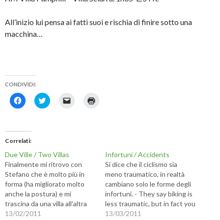
All’inizio lui pensa ai fatti suoi e rischia di finire sotto una
macchina…
CONDIVIDI:
F
F
F
F
a
a
a
a
i
i
i
i
c
c
c
c
l
l
l
l
i
i
i
i
c
c
c
c
Correlati
p
q
p
q
e
u
e
u
Due Ville / Two Villas
Infortuni / Accidents
r
i
r
i
c
p
i
p
Finalmente mi ritrovo con
Si dice che il ciclismo sia
o
e
n
e
Stefano che è molto più in
meno traumatico, in realtà
n
r
v
r
d
c
i
s
forma (ha migliorato molto
cambiano solo le forme degli
i
o
a
t
anche la postura) e mi
infortuni. - They say biking is
v
n
r
a
i
d
e
m
trascina da una villa all'altra
less traumatic, but in fact you
d
i
u
p
su ogni tipo di terreno. Sulla
13/02/2011
only have different kind of
13/03/2011
e
v
n
a