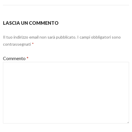
r
s
o
a
t
v
)
r
a
a
f
)
i
n
LASCIA UN COMMENTO
e
s
t
r
Il tuo indirizzo email non sarà pubblicato.
I campi obbligatori sono
a
contrassegnati
*
)
Commento
*