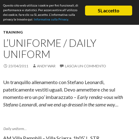
Cerca
Questo sito web utilizza i cookie per fini funzionali, di
ASD Rifondazione Podistica
Sì, accetto
performance e statistici. Per acconsentire all'utilizzo
VAI
dei cookie, fare clic su Sì, accetto. L'informativa sulla
Me
AL
privacy la trovate qui:
Informativa sulla Privacy
.
CONTENUTO
prin
TRAINING
L’UNIFORME / DAILY
UNIFORM
23/04/2011
ANDY WAR
LASCIA UN COMMENTO
Un tranquillo allenamento con Stefano Leonardi,
pateticamente vestiti uguali. Devo ammettere che sul
momento ero un po’ imbarazzato –
Early rendez-vous with
Stefano Leonardi, and we end up dressed in the same way…
Daily uniform…
AM Villa Pamphili – Villa Sciarra. 1h05′ L, STR.