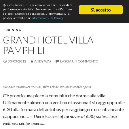
Cerca
Questo sito web utilizza i cookie per fini funzionali, di
ASD Rifondazione Podistica
Sì, accetto
performance e statistici. Per acconsentire all'utilizzo
VAI
dei cookie, fare clic su Sì, accetto. L'informativa sulla
Me
AL
privacy la trovate qui:
Informativa sulla Privacy
.
CONTENUTO
prin
TRAINING
GRAND HOTEL VILLA
PAMPHILI
30/03/2012
ANDY WAR
LASCIA UN COMMENTO
We have a turnover at 6:30, suites close, wellness center opens…
C’è proprio una piccola comunità che dorme alla villa.
Ultimamente almeno una ventina di assonnati si raggruppa alle
6:30 alla fermata dell’autobus per raggiungere un rinfrancante
cappuccino… –
There is a sort of turnover at 6:30, suites close,
wellness center opens…