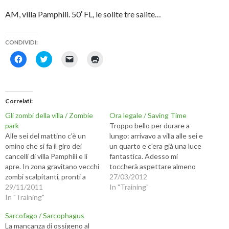
AM, villa Pamphili. 50′ FL, le solite tre salite…
CONDIVIDI:
F
F
F
F
a
a
a
a
i
i
i
i
c
c
c
c
l
l
l
l
i
i
i
i
c
c
c
c
Correlati
p
q
p
q
e
u
e
u
Gli zombi della villa / Zombie
Ora legale / Saving Time
r
i
r
i
c
p
i
p
park
Troppo bello per durare a
o
e
n
e
Alle sei del mattino c'è un
lungo: arrivavo a villa alle sei e
n
r
v
r
d
c
i
s
omino che si fa il giro dei
un quarto e c'era già una luce
i
o
a
t
cancelli di villa Pamphili e li
fantastica. Adesso mi
v
n
r
a
i
d
e
m
apre. In zona gravitano vecchi
toccherà aspettare almeno
d
i
u
p
zombi scalpitanti, pronti a
un mese prima di rivivere la
27/03/2012
e
v
n
a
r
i
l
r
battere i vialetti bui... - At six
29/11/2011
stessa emozione... - In the
In "Training"
e
d
i
e
o'clock there's a guy that
In "Training"
s
e
n
(
last weeks reaching the villa
u
r
k
S
unlocks villa Pamphili. A
at 6:15 AM meant running in
F
e
a
i
Sarcofago / Sarcophagus
a
s
u
a
bunch of old zombies make
full daylight. Now…
c
u
n
p
La mancanza di ossigeno al
their…