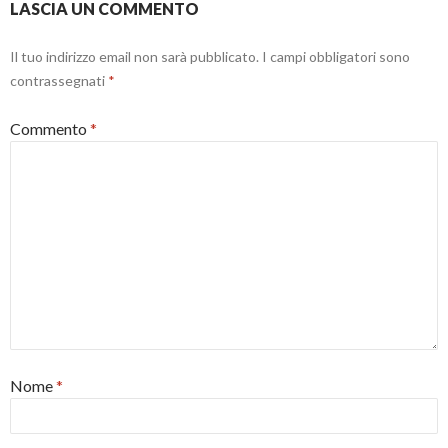
LASCIA UN COMMENTO
s
t
r
a
Il tuo indirizzo email non sarà pubblicato.
I campi obbligatori sono
)
contrassegnati
*
Commento
*
Nome
*