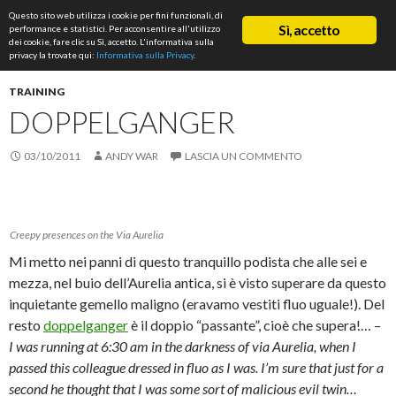
Cerca
Questo sito web utilizza i cookie per fini funzionali, di
ASD Rifondazione Podistica
Sì, accetto
performance e statistici. Per acconsentire all'utilizzo
VAI
dei cookie, fare clic su Sì, accetto. L'informativa sulla
Me
AL
privacy la trovate qui:
Informativa sulla Privacy
.
CONTENUTO
prin
TRAINING
DOPPELGANGER
03/10/2011
ANDY WAR
LASCIA UN COMMENTO
Creepy presences on the Via Aurelia
Mi metto nei panni di questo tranquillo podista che alle sei e
mezza, nel buio dell’Aurelia antica, si è visto superare da questo
inquietante gemello maligno (eravamo vestiti fluo uguale!). Del
resto
doppelganger
è il doppio “passante”, cioè che supera!… –
I was running at 6:30 am in the darkness of via Aurelia, when I
passed this colleague dressed in fluo as I was. I’m sure that just for a
second he thought that I was some sort of malicious evil twin…