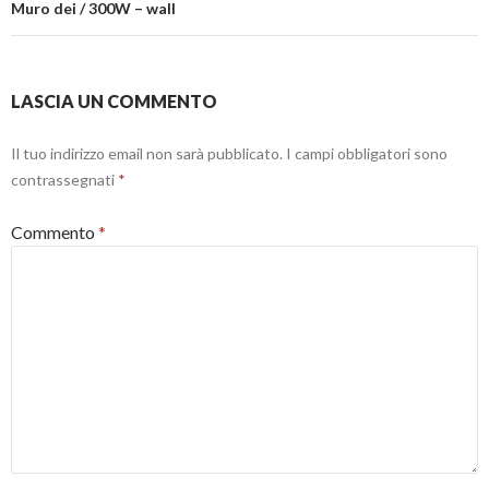
)
r
a
Muro dei / 300W – wall
a
f
)
i
n
e
s
t
LASCIA UN COMMENTO
r
a
)
Il tuo indirizzo email non sarà pubblicato.
I campi obbligatori sono
contrassegnati
*
Commento
*