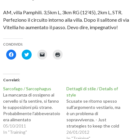
AM, villa Pamphili. 3,5km L, 3km RG (12’45), 2km L, STR.
Perfeziono il circuito intorno alla villa. Dopo il salitone di via
Vitellia ho aumentato il passo. Devo dire, impegnativo!
CONDIVIDI:
F
F
F
F
a
a
a
a
i
i
i
i
c
c
c
c
l
l
l
l
i
i
i
i
c
c
c
c
Correlati
p
q
p
q
e
u
e
u
Sarcofago / Sarcophagus
Dettagli di stile / Details of
r
i
r
i
c
p
i
p
La mancanza di ossigeno al
style
o
e
n
e
cervello si fa sentire, si fanno
Scusate se ritorno spesso
n
r
v
r
d
c
i
s
le supposizioni più strane.
sull'argomento vestiario, ma
i
o
a
t
Probabilmente l'abbeveratoio
è un problema di
v
n
r
a
i
d
e
m
era alimentato
sopravvivenza. - Just
d
i
u
p
dall'acquedotto dell Acqua
05/10/2011
strategies to keep the cold
e
v
n
a
r
i
l
r
Paola, così come le fontane
In "Training"
away. Gianni Agnelli was the
26/01/2012
e
d
i
e
della villa... - Before realizing
s
e
n
(
former president of FIAT
In "Training"