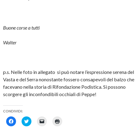
Buone corse a tutti
Walter
p.s. Nelle foto in allegato si può notare l’espressione serena del
Vasta e del Serra nonostante fossero consapevoli del balzo che
facevano nella storia di Rifondazione Podistica. Si possono
scorgere gli inconfondibili occhiali di Peppe!
CONDIVIDI:
F
F
F
F
a
a
a
a
i
i
i
i
c
c
c
c
l
l
l
l