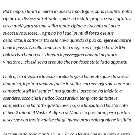
Purtroppo, i limiti di Serra in questo tipo di gare, sono le salite molto
ripide e le discese altrettanto ripide, ed è stato proprio riacciuffato a
circa metà gara su una salita molto ripida e staccato poi nelle
successive discese… ognuno ha i suoi punti di forza e le sue
debolezze, il sottoscritto se la cava quando si può spingere ed aprire
bene il passo. A nulla sono serviti la moglie ed il figlio che a 200m
dall’arrivo hanno posizionato il passeggino davanti al futuro
vincitore …chissà se ha creduto che non fosse stato fatto apposta!
Dietro, tra il Vasta e lo Scozzarella la gara ha avuto quasi la stessa
dinamica, il primo andava facile in salita, correva agevole come un
camoscio sugli irti sentieri, ma quando il percorso ha iniziato a
scendere, ecco che il mitico Scozzarella, temprato da tutte le
campestri che ha fatto questo inverno, si è lanciato ed ha staccato
di ben 2 minuti il Vasta. A difesa di Maurizio possiamo però portare
le scarpe non molto adatte che gli hanno procurato qualche fastidio.
Al traguardo sono giunti 15° e 17°, con Peppe che in quanto quarto