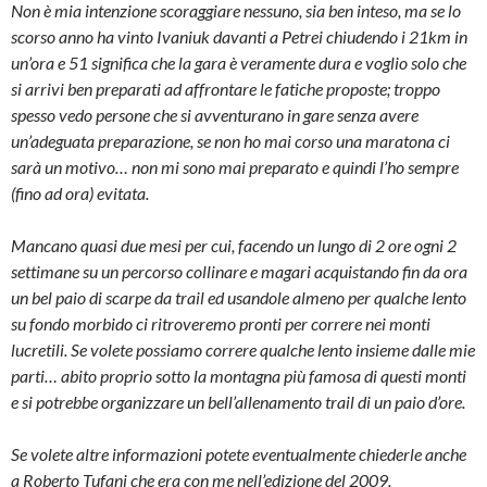
Non è mia intenzione scoraggiare nessuno, sia ben inteso, ma se lo
scorso anno ha vinto Ivaniuk davanti a Petrei chiudendo i 21km in
un’ora e 51 significa che la gara è veramente dura e voglio solo che
si arrivi ben preparati ad affrontare le fatiche proposte; troppo
spesso vedo persone che si avventurano in gare senza avere
un’adeguata preparazione, se non ho mai corso una maratona ci
sarà un motivo… non mi sono mai preparato e quindi l’ho sempre
(fino ad ora) evitata.
Mancano quasi due mesi per cui, facendo un lungo di 2 ore ogni 2
settimane su un percorso collinare e magari acquistando fin da ora
un bel paio di scarpe da trail ed usandole almeno per qualche lento
su fondo morbido ci ritroveremo pronti per correre nei monti
lucretili. Se volete possiamo correre qualche lento insieme dalle mie
parti… abito proprio sotto la montagna più famosa di questi monti
e si potrebbe organizzare un bell’allenamento trail di un paio d’ore.
Se volete altre informazioni potete eventualmente chiederle anche
a Roberto Tufani che era con me nell’edizione del 2009.