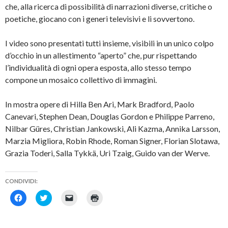
che, alla ricerca di possibilità di narrazioni diverse, critiche o
poetiche, giocano con i generi televisivi e li sovvertono.
I video sono presentati tutti insieme, visibili in un unico colpo
d’occhio in un allestimento “aperto” che, pur rispettando
l’individualità di ogni opera esposta, allo stesso tempo
compone un mosaico collettivo di immagini.
In mostra opere di Hilla Ben Ari, Mark Bradford, Paolo
Canevari, Stephen Dean, Douglas Gordon e Philippe Parreno,
Nilbar Güres, Christian Jankowski, Ali Kazma, Annika Larsson,
Marzia Migliora, Robin Rhode, Roman Signer, Florian Slotawa,
Grazia Toderi, Salla Tykkä, Uri Tzaig, Guido van der Werve.
CONDIVIDI:
F
F
F
F
a
a
a
a
i
i
i
i
c
c
c
c
l
l
l
l