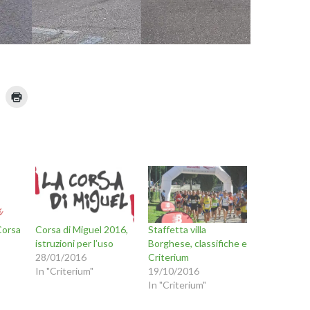
F
a
i
c
l
i
c
p
q
u
i
p
n
e
r
s
t
Corsa
Corsa di Miguel 2016,
Staffetta villa
a
m
istruzioni per l’uso
Borghese, classifiche e
u
p
n
a
28/01/2016
Criterium
r
In "Criterium"
19/10/2016
e
n
(
In "Criterium"
S
i