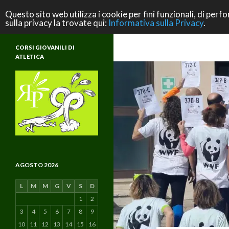
Cerca
ASD Rifondazione Podistica
Questo sito web utilizza i cookie per fini funzionali, di perfo
sulla privacy la trovate qui:
Informativa sulla Privacy
.
Scuola di Atletica e di Vita
CORSI GIOVANILI DI
ATLETICA
AGOSTO 2026
L
M
M
G
V
S
D
1
2
3
4
5
6
7
8
9
10
11
12
13
14
15
16