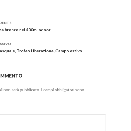
u
a
n
p
r
m
e
i
one
n
DENTE
o
u
n
ma bronzo nei 400m Indoor
a
n
u
o
SSIVO
m
v
a
asquale, Trofeo Liberazione, Campo estivo
f
i
n
e
s
t
COMMENTO
p
r
a
)
ail non sarà pubblicato.
I campi obbligatori sono
n
u
n
n
u
o