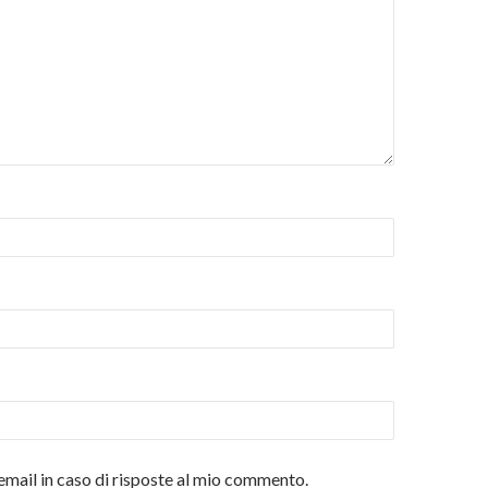
n
email in caso di risposte al mio commento.