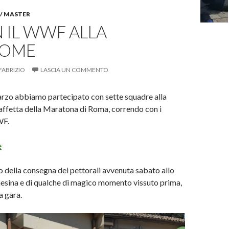
 / MASTER
 IL WWF ALLA
ROME
FABRIZIO
LASCIA UN COMMENTO
zo abbiamo partecipato con sette squadre alla
affetta della Maratona di Roma, correndo con i
WF.
e
to della consegna dei pettorali avvenuta sabato allo
nesina e di qualche di magico momento vissuto prima,
a gara.