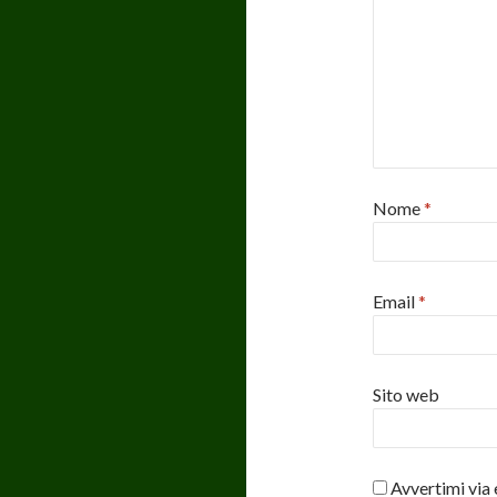
e
s
t
r
a
)
Nome
*
Email
*
Sito web
Avvertimi via 