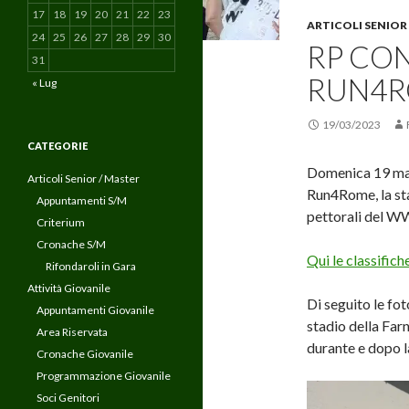
17
18
19
20
21
22
23
ARTICOLI SENIOR
24
25
26
27
28
29
30
RP CON
31
RUN4
« Lug
19/03/2023
CATEGORIE
Domenica 19 mar
Articoli Senior / Master
Run4Rome, la st
Appuntamenti S/M
pettorali del W
Criterium
Cronache S/M
Qui le classifich
Rifondaroli in Gara
Attività Giovanile
Di seguito le fo
Appuntamenti Giovanile
stadio della Far
Area Riservata
durante e dopo l
Cronache Giovanile
Programmazione Giovanile
Soci Genitori