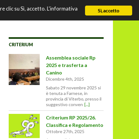
TO
re clic su Sì, accetto. L'informativa
NEWS
CHI SIAMO
CONTATTI & LINK
Sì, accetto
CRITERIUM
Assemblea sociale Rp
2025 e trasferta a
Canino
Dicembre 4th, 2025
Sabato 29 novembre 2025 si
è tenuta a Farnese, in
provincia di Viterbo, presso il
suggestivo conven
[...]
Criterium RP 2025/26.
Classifica e Regolamento
Ottobre 27th, 2025