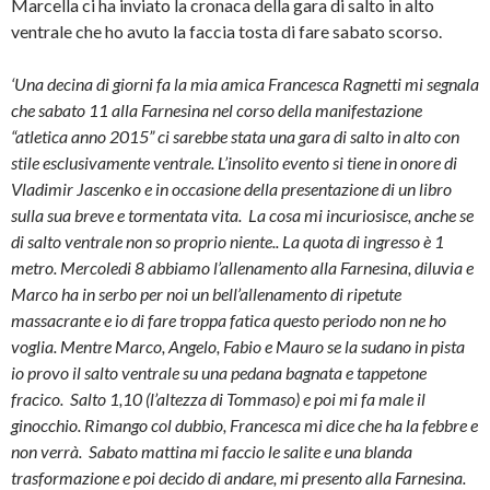
Marcella ci ha inviato la cronaca della gara di salto in alto
ventrale che ho avuto la faccia tosta di fare sabato scorso.
‘Una decina di giorni fa la mia amica Francesca Ragnetti mi segnala
che sabato 11 alla Farnesina nel corso della manifestazione
“atletica anno 2015” ci sarebbe stata una gara di salto in alto con
stile esclusivamente ventrale. L’insolito evento si tiene in onore di
Vladimir Jascenko e in occasione della presentazione di un libro
sulla sua breve e tormentata vita. La cosa mi incuriosisce, anche se
di salto ventrale non so proprio niente.. La quota di ingresso è 1
metro. Mercoledi 8 abbiamo l’allenamento alla Farnesina, diluvia e
Marco ha in serbo per noi un bell’allenamento di ripetute
massacrante e io di fare troppa fatica questo periodo non ne ho
voglia. Mentre Marco, Angelo, Fabio e Mauro se la sudano in pista
io provo il salto ventrale su una pedana bagnata e tappetone
fracico. Salto 1,10 (l’altezza di Tommaso) e poi mi fa male il
ginocchio. Rimango col dubbio, Francesca mi dice che ha la febbre e
non verrà. Sabato mattina mi faccio le salite e una blanda
trasformazione e poi decido di andare, mi presento alla Farnesina.