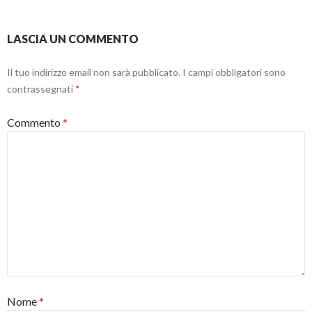
t
e
u
r
s
o
a
t
v
)
r
a
LASCIA UN COMMENTO
a
f
)
i
n
e
Il tuo indirizzo email non sarà pubblicato.
I campi obbligatori sono
s
t
contrassegnati
*
r
a
)
Commento
*
Nome
*