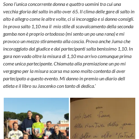
Sono l’unica concorrente donna e quattro uomini tra cui una
vecchia gloria del salto in alto over 65. Il clima delle gare di salto in
alto è allegro come le altre volte, ci si incoraggia e si danno consigli.
In prova salto 1,10 ma il mio stile di scavalcamento della seconda
gamba non è proprio ortodosso (mi sento un po una rana) e mi
provoco un mezzo stiramento alla coscia. Prova anche Juma che
incoraggiato dal giudice e dai partecipanti salta benissimo 1,10. In
gara non vado oltre la misura di 1,10 ma arrivo comunque prima
come unica partecipante. Chiamata alla premiazione un po mi
vergogno per la misura scarsa ma sono molto contenta di aver
partecipato a questo evento. Mi danno in premio un diario dell
atleta e il libro su Jascenko con tanto di dedica.’