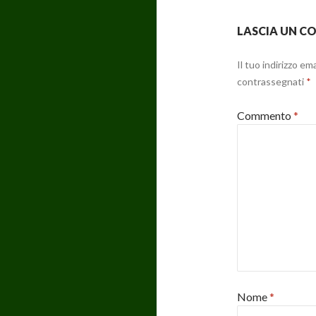
LASCIA UN 
Il tuo indirizzo em
contrassegnati
*
Commento
*
Nome
*