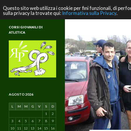
Cerca
ASD Rifondazione Podistica
Questo sito web utilizza i cookie per fini funzionali, di perfo
sulla privacy la trovate qui:
Informativa sulla Privacy
.
Scuola di Atletica e di Vita
CORSI GIOVANILI DI
ATLETICA
AGOSTO 2026
L
M
M
G
V
S
D
1
2
3
4
5
6
7
8
9
10
11
12
13
14
15
16