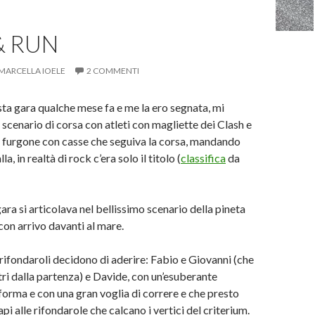
& RUN
MARCELLA IOELE
2 COMMENTI
ta gara qualche mese fa e me la ero segnata, mi
cenario di corsa con atleti con magliette dei Clash e
 furgone con casse che seguiva la corsa, mandando
a, in realtà di rock c’era solo il titolo (
classifica
da
ra si articolava nel bellissimo scenario della pineta
con arrivo davanti al mare.
rifondaroli decidono di aderire: Fabio e Giovanni (che
ri dalla partenza) e Davide, con un’esuberante
 forma e con una gran voglia di correre e che presto
pi alle rifondarole che calcano i vertici del criterium.