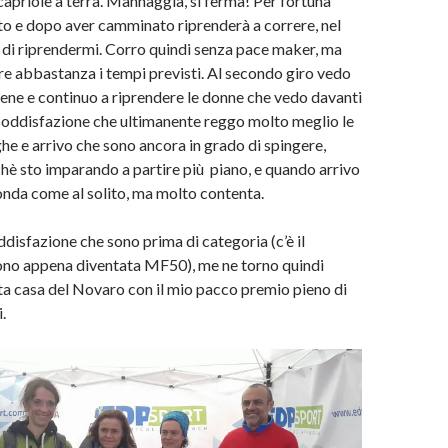
apriole a terra. Mannaggia, si ferma! Per fortuna
tto e dopo aver camminato riprenderà a correre, nel
 di riprendermi. Corro quindi senza pace maker, ma
are abbastanza i tempi previsti. Al secondo giro vedo
ene e continuo a riprendere le donne che vedo davanti
soddisfazione che ultimanente reggo molto meglio le
ghe e arrivo che sono ancora in grado di spingere,
hè sto imparando a partire più piano, e quando arrivo
nda come al solito, ma molto contenta.
disfazione che sono prima di categoria (c’è il
ono appena diventata MF50), me ne torno quindi
a casa del Novaro con il mio pacco premio pieno di
.