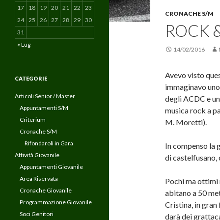
17
18
19
20
21
22
23
CRONACHE S/M
24
25
26
27
28
29
30
ROCK 
31
« Lug
14/02/2016
Avevo visto ques
CATEGORIE
immaginavo uno s
Articoli Senior / Master
degli ACDC e un
Appuntamenti S/M
musica rock a pall
Criterium
M. Moretti).
Cronache S/M
Rifondaroli in Gara
In compenso la ga
Attività Giovanile
di castelfusano, 
Appuntamenti Giovanile
Area Riservata
Pochi ma ottimi 
Cronache Giovanile
abitano a 50 met
Programmazione Giovanile
Cristina, in gran
Soci Genitori
darà dei grattaca