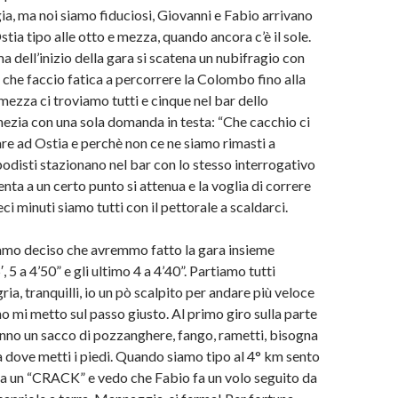
gia, ma noi siamo fiduciosi, Giovanni e Fabio arrivano
stia tipo alle otto e mezza, quando ancora c’è il sole.
a dell’inizio della gara si scatena un nubifragio con
o che faccio fatica a percorrere la Colombo fino alla
 mezza ci troviamo tutti e cinque nel bar dello
ezia con una sola domanda in testa: “Che cacchio ci
are ad Ostia e perchè non ce ne siamo rimasti a
podisti stazionano nel bar con lo stesso interrogativo
enta a un certo punto si attenua e la voglia di correre
ci minuti siamo tutti con il pettorale a scaldarci.
mo deciso che avremmo fatto la gara insieme
 5 a 4’50” e gli ultimo 4 a 4’40”. Partiamo tutti
ria, tranquilli, io un pò scalpito per andare più veloce
o mi metto sul passo giusto. Al primo giro sulla parte
tanno un sacco di pozzanghere, fango, rametti, bisogna
a dove metti i piedi. Quando siamo tipo al 4° km sento
da un “CRACK” e vedo che Fabio fa un volo seguito da