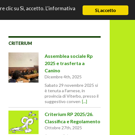
TO
re clic su Sì, accetto. L'informativa
NEWS
CHI SIAMO
CONTATTI & LINK
Sì, accetto
CRITERIUM
Assemblea sociale Rp
2025 e trasferta a
Canino
Dicembre 4th, 2025
Sabato 29 novembre 2025 si
è tenuta a Farnese, in
provincia di Viterbo, presso il
suggestivo conven
[...]
Criterium RP 2025/26.
Classifica e Regolamento
Ottobre 27th, 2025