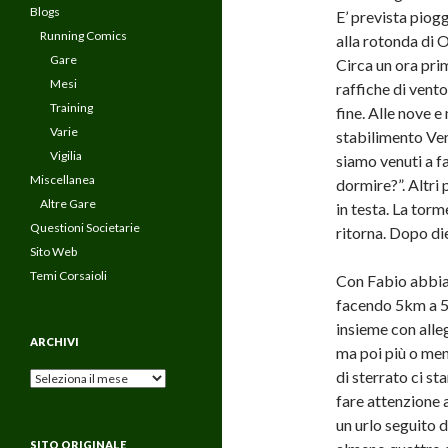
Blogs
E’ prevista piog
Running Comics
alla rotonda di O
Gare
Circa un ora prim
Mesi
raffiche di vent
Training
fine. Alle nove e
Varie
stabilimento Ven
Vigilia
siamo venuti a f
Miscellanea
dormire?”. Altri 
Altre Gare
in testa. La torm
Questioni Societarie
ritorna. Dopo die
Sito Web
Temi Corsaioli
Con Fabio abbia
facendo 5km a 5′,
insieme con alleg
ARCHIVI
ma poi più o men
di sterrato ci s
Archivi
fare attenzione 
un urlo seguito 
SITO ORIGINALE