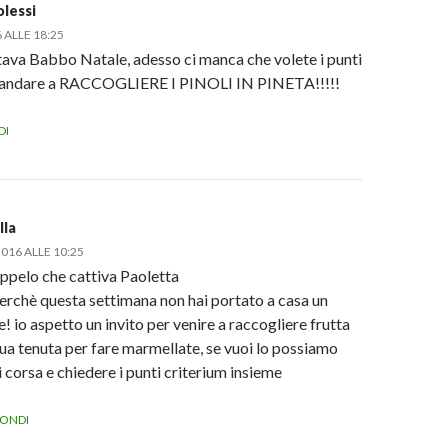
olessi
n
 ALLE 18:25
n
u
ava Babbo Natale, adesso ci manca che volete i punti
o
 andare a RACCOGLIERE I PINOLI IN PINETA!!!!!
n
DI
lla
016 ALLE 10:25
pelo che cattiva Paoletta
erchè questa settimana non hai portato a casa un
! io aspetto un invito per venire a raccogliere frutta
tua tenuta per fare marmellate, se vuoi lo possiamo
i corsa e chiedere i punti criterium insieme
PONDI