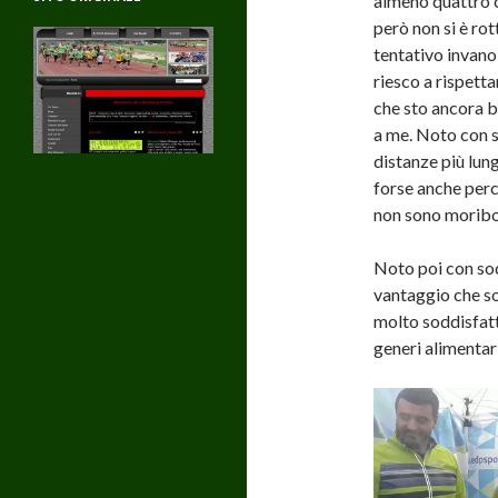
almeno quattro c
però non si è ro
tentativo invano
riesco a rispett
che sto ancora b
a me. Noto con 
distanze più lun
forse anche perc
non sono moribo
Noto poi con sod
vantaggio che s
molto soddisfatt
generi alimentari