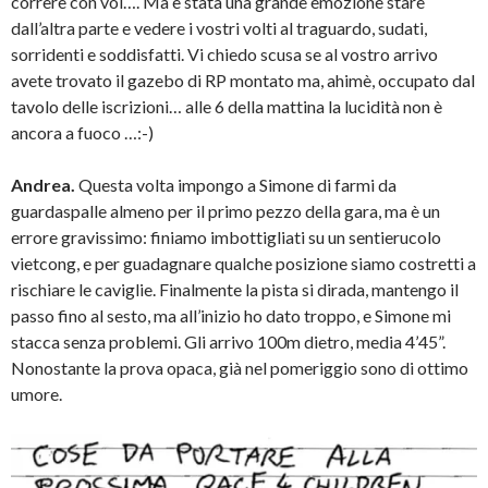
correre con voi…. Ma è stata una grande emozione stare
dall’altra parte e vedere i vostri volti al traguardo, sudati,
sorridenti e soddisfatti. Vi chiedo scusa se al vostro arrivo
avete trovato il gazebo di RP montato ma, ahimè, occupato dal
tavolo delle iscrizioni… alle 6 della mattina la lucidità non è
ancora a fuoco …:-)
Andrea.
Questa volta impongo a Simone di farmi da
guardaspalle almeno per il primo pezzo della gara, ma è un
errore gravissimo: finiamo imbottigliati su un sentierucolo
vietcong, e per guadagnare qualche posizione siamo costretti a
rischiare le caviglie. Finalmente la pista si dirada, mantengo il
passo fino al sesto, ma all’inizio ho dato troppo, e Simone mi
stacca senza problemi. Gli arrivo 100m dietro, media 4’45”.
Nonostante la prova opaca, già nel pomeriggio sono di ottimo
umore.