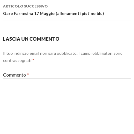
r
s
o
ARTICOLO SUCCESSIVO
a
t
v
)
r
a
Gare Farnesina 17 Maggio (allenamenti pistino blu)
a
f
)
i
n
e
s
t
r
LASCIA UN COMMENTO
a
)
Il tuo indirizzo email non sarà pubblicato.
I campi obbligatori sono
contrassegnati
*
Commento
*