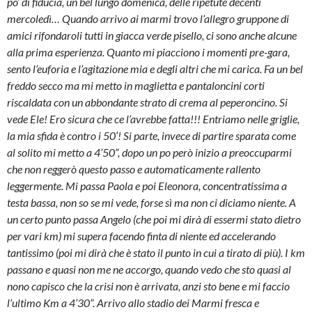
po’ di fiducia, un bel lungo domenica, delle ripetute decenti
mercoledì… Quando arrivo ai marmi trovo l’allegro gruppone di
amici rifondaroli tutti in giacca verde pisello, ci sono anche alcune
alla prima esperienza. Quanto mi piacciono i momenti pre-gara,
sento l’euforia e l’agitazione mia e degli altri che mi carica. Fa un bel
freddo secco ma mi metto in maglietta e pantaloncini corti
riscaldata con un abbondante strato di crema al peperoncino. Si
vede Ele! Ero sicura che ce l’avrebbe fatta!!! Entriamo nelle griglie,
la mia sfida è contro i 50′! Si parte, invece di partire sparata come
al solito mi metto a 4’50”, dopo un po però inizio a preoccuparmi
che non reggerò questo passo e automaticamente rallento
leggermente. Mi passa Paola e poi Eleonora, concentratissima a
testa bassa, non so se mi vede, forse sì ma non ci diciamo niente. A
un certo punto passa Angelo (che poi mi dirà di essermi stato dietro
per vari km) mi supera facendo finta di niente ed accelerando
tantissimo (poi mi dirà che è stato il punto in cui a tirato di più). I km
passano e quasi non me ne accorgo, quando vedo che sto quasi al
nono capisco che la crisi non è arrivata, anzi sto bene e mi faccio
l’ultimo Km a 4’30”. Arrivo allo stadio dei Marmi fresca e