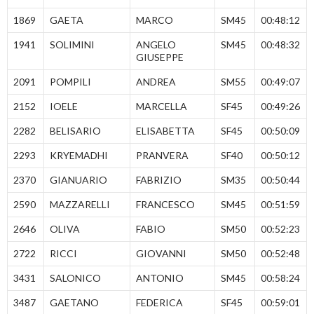
1869
GAETA
MARCO
SM45
00:48:12
1941
SOLIMINI
ANGELO
SM45
00:48:32
GIUSEPPE
2091
POMPILI
ANDREA
SM55
00:49:07
2152
IOELE
MARCELLA
SF45
00:49:26
2282
BELISARIO
ELISABETTA
SF45
00:50:09
2293
KRYEMADHI
PRANVERA
SF40
00:50:12
2370
GIANUARIO
FABRIZIO
SM35
00:50:44
2590
MAZZARELLI
FRANCESCO
SM45
00:51:59
2646
OLIVA
FABIO
SM50
00:52:23
2722
RICCI
GIOVANNI
SM50
00:52:48
3431
SALONICO
ANTONIO
SM45
00:58:24
3487
GAETANO
FEDERICA
SF45
00:59:01