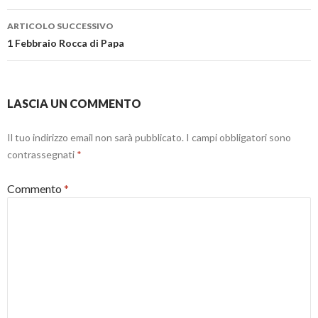
e
i
a
s
n
n
t
e
u
ARTICOLO SUCCESSIVO
r
s
o
a
t
v
1 Febbraio Rocca di Papa
)
r
a
a
f
)
i
n
e
s
LASCIA UN COMMENTO
t
r
a
)
Il tuo indirizzo email non sarà pubblicato.
I campi obbligatori sono
contrassegnati
*
Commento
*