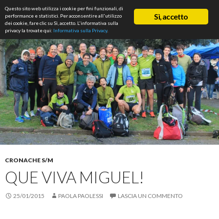
Cerca
Questo sito web utilizza i cookie per fini funzionali, di
ASD Rifondazione Podistica
Sì, accetto
performance e statistici. Per acconsentire all'utilizzo
VAI
dei cookie, fare clic su Sì, accetto. L'informativa sulla
Me
AL
privacy la trovate qui:
Informativa sulla Privacy
.
CONTENUTO
prin
CRONACHE S/M
QUE VIVA MIGUEL!
25/01/2015
PAOLA PAOLESSI
LASCIA UN COMMENTO