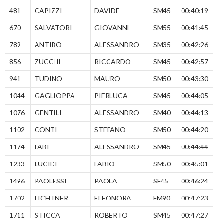
481
CAPIZZI
DAVIDE
SM45
00:40:19
670
SALVATORI
GIOVANNI
SM55
00:41:45
789
ANTIBO
ALESSANDRO
SM35
00:42:26
856
ZUCCHI
RICCARDO
SM45
00:42:57
941
TUDINO
MAURO
SM50
00:43:30
1044
GAGLIOPPA
PIERLUCA
SM45
00:44:05
1076
GENTILI
ALESSANDRO
SM40
00:44:13
1102
CONTI
STEFANO
SM50
00:44:20
1174
FABI
ALESSANDRO
SM45
00:44:44
1233
LUCIDI
FABIO
SM50
00:45:01
1496
PAOLESSI
PAOLA
SF45
00:46:24
1702
LICHTNER
ELEONORA
FM90
00:47:23
1711
STICCA
ROBERTO
SM45
00:47:27