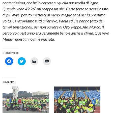
contentissima, che bello correre su quella passerella di legno.
Quando vedo 49’26” mi scappa un ale’! Certo forse se avessi osato
di più avrei potuto metterci di meno, meglio sarà per la prossima
volta. Ci ritroviamo tutti all’arrivo, Paola ed Ele hanno fatto dei
tempi sensazionali, per non parlare di Ugo, Peppe, Ale, Marco. Il
percorso quest anno era veramente bello e anche il clima. Que viva
Miguel, quest anno mi è piaciuta.
CONDIVIDI:
F
F
F
F
a
a
a
a
i
i
i
i
c
c
c
c
l
l
l
l
i
i
i
i
c
c
c
c
Correlati
p
q
p
q
e
u
e
u
r
i
r
i
c
p
i
p
o
e
n
e
n
r
v
r
d
c
i
s
i
o
a
t
v
n
r
a