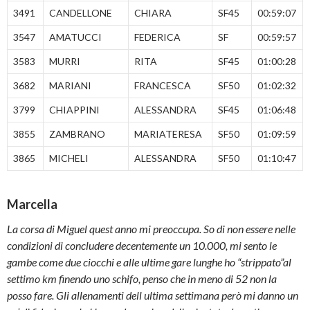
3491
CANDELLONE
CHIARA
SF45
00:59:07
3547
AMATUCCI
FEDERICA
SF
00:59:57
3583
MURRI
RITA
SF45
01:00:28
3682
MARIANI
FRANCESCA
SF50
01:02:32
3799
CHIAPPINI
ALESSANDRA
SF45
01:06:48
3855
ZAMBRANO
MARIATERESA
SF50
01:09:59
3865
MICHELI
ALESSANDRA
SF50
01:10:47
Marcella
La corsa di Miguel quest anno mi preoccupa. So di non essere nelle
condizioni di concludere decentemente un 10.000, mi sento le
gambe come due ciocchi e alle ultime gare lunghe ho “strippato”al
settimo km finendo uno schifo, penso che in meno di 52 non la
posso fare. Gli allenamenti dell ultima settimana però mi danno un