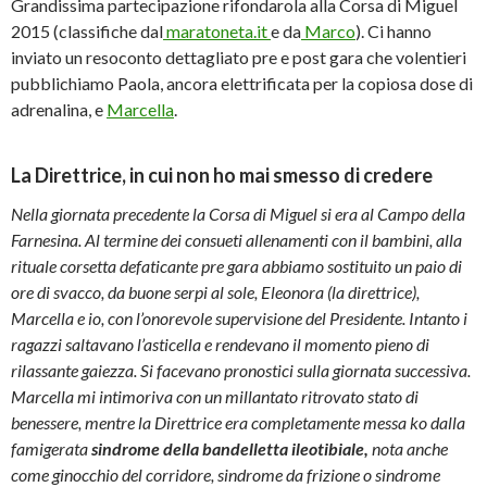
Grandissima partecipazione rifondarola alla Corsa di Miguel
2015 (classifiche dal
maratoneta.it
e da
Marco
). Ci hanno
inviato un resoconto dettagliato pre e post gara che volentieri
pubblichiamo Paola, ancora elettrificata per la copiosa dose di
adrenalina, e
Marcella
.
La Direttrice, in cui non ho mai smesso di credere
Nella giornata precedente la Corsa di Miguel si era al Campo della
Farnesina. Al termine dei consueti allenamenti con il bambini, alla
rituale corsetta defaticante pre gara abbiamo sostituito un paio di
ore di svacco, da buone serpi al sole, Eleonora (la direttrice),
Marcella e io, con l’onorevole supervisione del Presidente. Intanto i
ragazzi saltavano l’asticella e rendevano il momento pieno di
rilassante gaiezza. Si facevano pronostici sulla giornata successiva.
Marcella mi intimoriva con un millantato ritrovato stato di
benessere, mentre la Direttrice era completamente messa ko dalla
famigerata
sindrome della bandelletta ileotibiale,
nota anche
come ginocchio del corridore, sindrome da frizione o sindrome