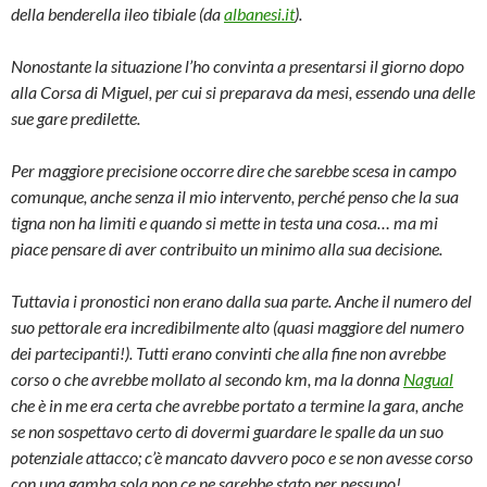
della benderella ileo tibiale (da
albanesi.it
).
Nonostante la situazione l’ho convinta a presentarsi il giorno dopo
alla Corsa di Miguel, per cui si preparava da mesi, essendo una delle
sue gare predilette.
Per maggiore precisione occorre dire che sarebbe scesa in campo
comunque, anche senza il mio intervento, perché penso che la sua
tigna non ha limiti e quando si mette in testa una cosa… ma mi
piace pensare di aver contribuito un minimo alla sua decisione.
Tuttavia i pronostici non erano dalla sua parte. Anche il numero del
suo pettorale era incredibilmente alto (quasi maggiore del numero
dei partecipanti!). Tutti erano convinti che alla fine non avrebbe
corso o che avrebbe mollato al secondo km, ma la donna
Nagual
che è in me era certa che avrebbe portato a termine la gara, anche
se non sospettavo certo di dovermi guardare le spalle da un suo
potenziale attacco; c’è mancato davvero poco e se non avesse corso
con una gamba sola non ce ne sarebbe stato per nessuno!