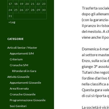
17
18
19
20
21
22
23
Trasferta sociale
24
25
26
27
28
29
30
dopo gli allenam
31
(con la garanzia
« Lug
il pranzo in ris
del mestolo. A c
viene anche il po
CATEGORIE
Articoli Senior / Master
Domenica 6 marzo
Appuntamenti S/M
al settore master
Criterium
Enzo, sulla scia 
Cronache S/M
giunge 3° assolu
Rifondaroli in Gara
Tufani che rego
Attività Giovanile
l’ordine d’arrivo
Appuntamenti Giovanile
nella classifica 
Area Riservata
Questa gara vale
Cronache Giovanile
di cui si riporta
Programmazione Giovanile
Soci Genitori
La società è vic