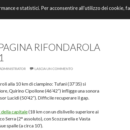
VAI AL CONTENU
rmance e statistici. Per acconsentire all'utilizzo dei cookie, fa
CORRI CON NOI
 PAGINA RIFONDAROLA
1
ADMINISTRATOR
LASCIA UN COMMENTO
oli alla 10 km di ciampino: Tufani (37’35) si
iore, Quirino Cipollone (46’42”) infligge una sonora
sor Lucidi (50’42”). Difficile recuperare il gap.
l della capitale
(18 km con un dislivello superiore ai
co Serra (2° assoluto), con Scozzarella e Vasta
ue spalle (a circa 10′).