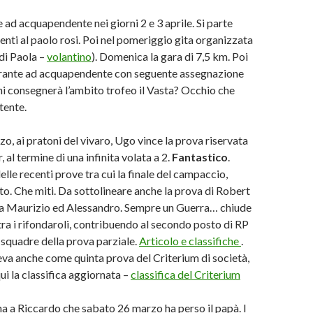
 ad acquapendente nei giorni 2 e 3 aprile. Si parte
enti al paolo rosi. Poi nel pomeriggio gita organizzata
 di Paola –
volantino
). Domenica la gara di 7,5 km. Poi
torante ad acquapendente con seguente assegnazione
hi consegnerà l’ambito trofeo il Vasta? Occhio che
tente.
, ai pratoni del vivaro, Ugo vince la prova riservata
, al termine di una infinita volata a 2.
Fantastico
.
delle recenti prove tra cui la finale del campaccio,
to. Che miti. Da sottolineare anche la prova di Robert
la Maurizio ed Alessandro. Sempre un Guerra… chiude
 tra i rifondaroli, contribuendo al secondo posto di RP
a squadre della prova parziale.
Articolo e classifiche
.
va anche come quinta prova del Criterium di società,
 qui la classifica aggiornata –
classifica del Criterium
ina a Riccardo che sabato 26 marzo ha perso il papà. I