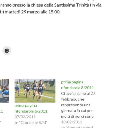
eranno presso la chiesa della Santissima Trinità (in via
i) martedì 29 marzo alle 15.00.
F
a
i
c
l
i
c
p
q
u
prima pagina
i
p
rifondarola 8/2011
n
e
Ci avviciniamo al 27
r
s
febbraio, che
t
rappresenta una
prima pagina
a
m
giornata in cui per
11
rifondarola 6/2011
u
p
molti di noi ci sono
n
a
07/02/2011
r
obbiettivi ben precisi
18/02/2011
"
In "Cronache S/M"
e
n
(
da raggiungere. Conto
In "Appuntamenti