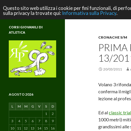
Cerca
ASD Rifondazione Podistica
Questo sito web utilizza i cookie per fini funzionali, di perfo
sulla privacy la trovate qui:
Informativa sulla Privacy
.
Scuola di Atletica e di Vita
CORSI GIOVANILI DI
ATLETICA
CRONACHE S/M
PRIMA
13/201
20/03/2011
Volano 3 rifondar
conferma il migl
AGOSTO 2026
lezione al profes
L
M
M
G
V
S
D
Ed al
classic tria
1
2
1000 metri) miti
3
4
5
6
7
8
9
grandissimi alle s
10
11
12
13
14
15
16