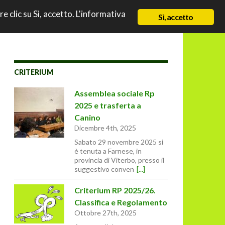
TO
re clic su Sì, accetto. L'informativa
NEWS
CHI SIAMO
CONTATTI & LINK
Sì, accetto
CRITERIUM
Assemblea sociale Rp
2025 e trasferta a
Canino
Dicembre 4th, 2025
Sabato 29 novembre 2025 si
è tenuta a Farnese, in
provincia di Viterbo, presso il
suggestivo conven
[...]
Criterium RP 2025/26.
Classifica e Regolamento
Ottobre 27th, 2025