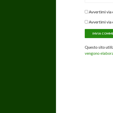
Avvertimi via 
Avvertimi via 
Questo sito util
vengono elaborat