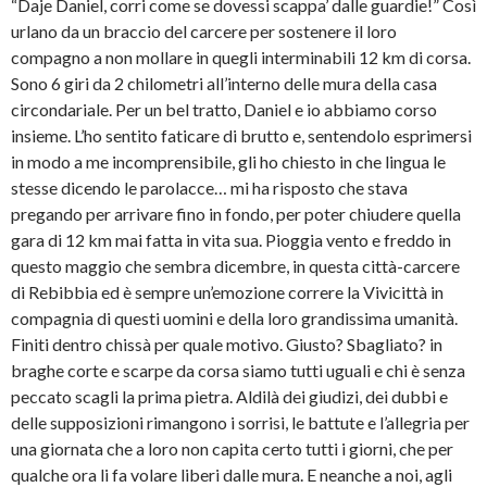
“Daje Daniel, corri come se dovessi scappa’ dalle guardie!” Così
urlano da un braccio del carcere per sostenere il loro
compagno a non mollare in quegli interminabili 12 km di corsa.
Sono 6 giri da 2 chilometri all’interno delle mura della casa
circondariale. Per un bel tratto, Daniel e io abbiamo corso
insieme. L’ho sentito faticare di brutto e, sentendolo esprimersi
in modo a me incomprensibile, gli ho chiesto in che lingua le
stesse dicendo le parolacce… mi ha risposto che stava
pregando per arrivare fino in fondo, per poter chiudere quella
gara di 12 km mai fatta in vita sua. Pioggia vento e freddo in
questo maggio che sembra dicembre, in questa città-carcere
di Rebibbia ed è sempre un’emozione correre la Vivicittà in
compagnia di questi uomini e della loro grandissima umanità.
Finiti dentro chissà per quale motivo. Giusto? Sbagliato? in
braghe corte e scarpe da corsa siamo tutti uguali e chi è senza
peccato scagli la prima pietra. Aldilà dei giudizi, dei dubbi e
delle supposizioni rimangono i sorrisi, le battute e l’allegria per
una giornata che a loro non capita certo tutti i giorni, che per
qualche ora li fa volare liberi dalle mura. E neanche a noi, agli