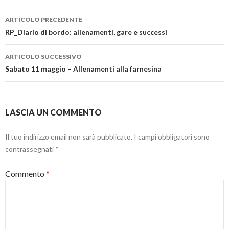
a
u
i
s
Navigazione
n
n
a
t
u
a
p
r
ARTICOLO PRECEDENTE
o
n
r
a
articolo
RP_Diario di bordo: allenamenti, gare e successi
v
u
e
)
a
o
i
f
v
n
i
a
u
ARTICOLO SUCCESSIVO
n
f
n
e
i
a
Sabato 11 maggio – Allenamenti alla farnesina
s
n
n
t
e
u
r
s
o
a
t
v
)
r
a
a
f
LASCIA UN COMMENTO
)
i
n
e
s
Il tuo indirizzo email non sarà pubblicato.
I campi obbligatori sono
t
r
contrassegnati
*
a
)
Commento
*