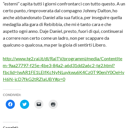
“esterni” capita tutti i giorni confrontarci con tutto questo. A un
certo punto, rimproverata dal compagno Johnny Dalton, ho
anche abbandonato Daniel alla sua fatica, per inseguire quella
medaglia alla gara di Rebibbia, che mi è tanto cara e che
aspetto ogni anno. Daje Daniel, presto, fuori di qui, continuerai
a correre non certo come un ladro, non per scappare da
qualcuno o qualcosa, ma per la gioia di sentirti Libero.
http://www.tg2.rai.it/dl/RaiTV/programmi/media/ContentIte
m-9aa27797-f25e-4be3-84a2-a6d31dd2a6c2-tg2.html?
fbclid=IwAR1FE1LEIfKcNyNLuykwu6K4Cz0T90eniY0OeHv
H6N-jcD7fkG2tRZIaUBY#p=0
CONDIVIDI:
F
F
F
F
a
a
a
a
i
i
i
i
c
c
c
c
l
l
l
l
i
i
i
i
c
c
c
c
Correlati