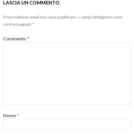
)
r
a
LASCIA UN COMMENTO
a
f
)
i
n
e
Il tuo indirizzo email non sarà pubblicato.
I campi obbligatori sono
s
t
contrassegnati
*
r
a
)
Commento
*
Nome
*