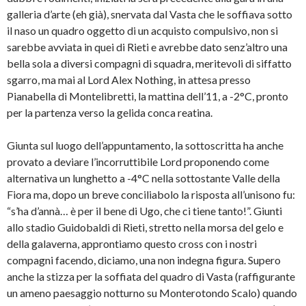
galleria d’arte (eh già), snervata dal Vasta che le soffiava sotto
il naso un quadro oggetto di un acquisto compulsivo, non si
sarebbe avviata in quei di Rieti e avrebbe dato senz’altro una
bella sola a diversi compagni di squadra, meritevoli di siffatto
sgarro, ma mai al Lord Alex Nothing, in attesa presso
Pianabella di Montelibretti, la mattina dell’11, a -2°C, pronto
per la partenza verso la gelida conca reatina.
Giunta sul luogo dell’appuntamento, la sottoscritta ha anche
provato a deviare l’incorruttibile Lord proponendo come
alternativa un lunghetto a -4°C nella sottostante Valle della
Fiora ma, dopo un breve conciliabolo la risposta all’unisono fu:
“s’ha d’annà… è per il bene di Ugo, che ci tiene tanto!”. Giunti
allo stadio Guidobaldi di Rieti, stretto nella morsa del gelo e
della galaverna, approntiamo questo cross con i nostri
compagni facendo, diciamo, una non indegna figura. Supero
anche la stizza per la soffiata del quadro di Vasta (raffigurante
un ameno paesaggio notturno su Monterotondo Scalo) quando