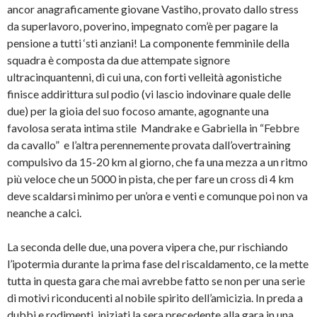
ancor anagraficamente giovane Vastiho, provato dallo stress
da superlavoro, poverino, impegnato com’è per pagare la
pensione a tutti ‘sti anziani! La componente femminile della
squadra è composta da due attempate signore
ultracinquantenni, di cui una, con forti velleità agonistiche
finisce addirittura sul podio (vi lascio indovinare quale delle
due) per la gioia del suo focoso amante, agognante una
favolosa serata intima stile Mandrake e Gabriella in “Febbre
da cavallo” e l’altra perennemente provata dall’overtraining
compulsivo da 15-20 km al giorno, che fa una mezza a un ritmo
più veloce che un 5000 in pista, che per fare un cross di 4 km
deve scaldarsi minimo per un’ora e venti e comunque poi non va
neanche a calci.
La seconda delle due, una povera vipera che, pur rischiando
l’ipotermia durante la prima fase del riscaldamento, ce la mette
tutta in questa gara che mai avrebbe fatto se non per una serie
di motivi riconducenti al nobile spirito dell’amicizia. In preda a
dubbi e rodimenti, iniziati la sera precedente alla gara in una