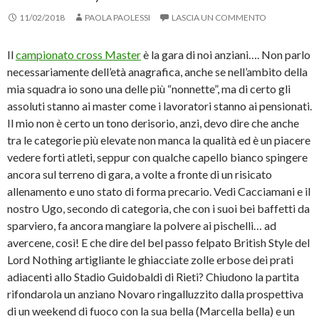
11/02/2018
PAOLA PAOLESSI
LASCIA UN COMMENTO
Il
campionato cross Master
è la gara di noi anziani…. Non parlo
necessariamente dell’età anagrafica, anche se nell’ambito della
mia squadra io sono una delle più “nonnette”, ma di certo gli
assoluti stanno ai master come i lavoratori stanno ai pensionati.
Il mio non è certo un tono derisorio, anzi, devo dire che anche
tra le categorie più elevate non manca la qualità ed è un piacere
vedere forti atleti, seppur con qualche capello bianco spingere
ancora sul terreno di gara, a volte a fronte di un risicato
allenamento e uno stato di forma precario. Vedi Cacciamani e il
nostro Ugo, secondo di categoria, che con i suoi bei baffetti da
sparviero, fa ancora mangiare la polvere ai pischelli… ad
avercene, così! E che dire del bel passo felpato British Style del
Lord Nothing artigliante le ghiacciate zolle erbose dei prati
adiacenti allo Stadio Guidobaldi di Rieti? Chiudono la partita
rifondarola un anziano Novaro ringalluzzito dalla prospettiva
di un weekend di fuoco con la sua bella (Marcella bella) e un