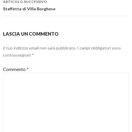
i
a
u
ARTICOLO SUCCESSIVO
n
f
n
e
i
a
Staffetta di Villa Borghese
s
n
n
t
e
u
r
s
o
a
t
v
)
r
a
a
f
LASCIA UN COMMENTO
)
i
n
e
s
Il tuo indirizzo email non sarà pubblicato.
I campi obbligatori sono
t
r
contrassegnati
*
a
)
Commento
*