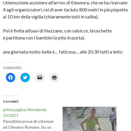
Un’emozione assistere all’arrivo di Eleonora, che ne ha riservate
4 agli organizzatori, rei di aver taciuto 800 metri in più pispetto
ai 10 km della vigilia (chiaramente tutti in salita).
Poi è finita all’oasi di Nazzano, con salsicce, bruschette
e partitona con i bambini (e pito in porta).
una giornata molto bella e… faticosa… alle 20.30 tutti a letto
CONDIVIDI:
F
F
F
F
a
a
a
a
i
i
i
i
c
c
c
c
l
l
l
l
i
i
i
i
c
c
c
c
Correlati
p
q
p
q
e
u
e
u
prima pagina rifondarola
r
i
r
i
c
p
i
p
19/2011
o
e
n
e
Penultima prova di criterium
n
r
v
r
d
c
i
s
ad Olevano Romano. Su un
i
o
a
t