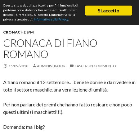
Cerca
Questo sito web utilizza i cookie per fini funzionali, di
ASD Rifondazione Podistica
Sì, accetto
performance e statistici. Per acconsentire all'utilizzo
VAI
dei cookie, fare clic su Sì, accetto. L'informativa sulla
Me
AL
privacy la trovate qui:
Informativa sulla Privacy
.
CONTENUTO
prin
CRONACHE S/M
CRONACA DI FIANO
ROMANO
15/09/2010
ADMINISTRATOR
LASCIA UN COMMENTO
A fiano romano il 12 settembre… bene le donne e da rivedere in
toto il settore maschile. una vera lezione di umiltà.
Per non parlare dei premi che hanno fatto rosicare e non poco
questi ultimi (i maschietti!!!).
Domanda: ma i big?