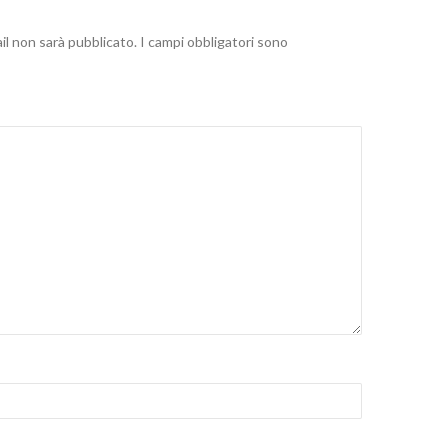
n
n
ail non sarà pubblicato.
I campi obbligatori sono
u
o
n