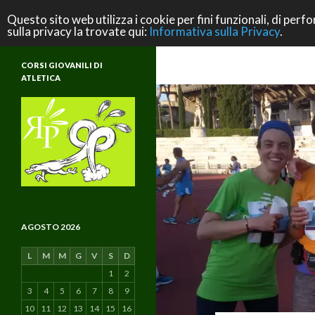
Cerca
ASD Rifondazione Podistica
Questo sito web utilizza i cookie per fini funzionali, di perfo
sulla privacy la trovate qui:
Informativa sulla Privacy
.
Scuola di Atletica e di Vita
CORSI GIOVANILI DI
ATLETICA
AGOSTO 2026
L
M
M
G
V
S
D
1
2
3
4
5
6
7
8
9
10
11
12
13
14
15
16