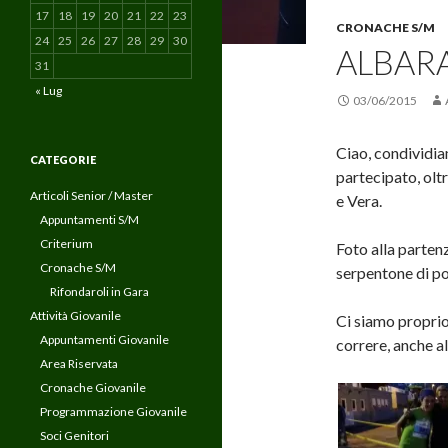
17
18
19
20
21
22
23
CRONACHE S/M
24
25
26
27
28
29
30
ALBARA
31
« Lug
03/06/2015
Ciao, condividia
CATEGORIE
partecipato, oltr
Articoli Senior / Master
e Vera.
Appuntamenti S/M
Criterium
Foto alla partenza
Cronache S/M
serpentone di po
Rifondaroli in Gara
Attività Giovanile
Ci siamo proprio d
Appuntamenti Giovanile
correre, anche al
Area Riservata
Cronache Giovanile
Programmazione Giovanile
Soci Genitori