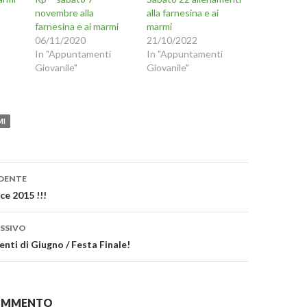
m
novembre alla
alla farnesina e ai
u
p
n
a
farnesina e ai marmi
marmi
r
06/11/2020
21/10/2022
e
n
(
In "Appuntamenti
In "Appuntamenti
S
Giovanile"
Giovanile"
i
u
a
n
p
r
m
e
i
MI
n
o
u
n
a
n
one
u
o
DENTE
m
v
ce 2015 !!!
a
f
i
n
SSIVO
e
s
nti di Giugno / Festa Finale!
t
p
r
a
)
n
COMMENTO
u