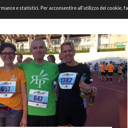
VAI AL CONTENU
rmance e statistici. Per acconsentire all'utilizzo dei cookie, fa
CORRI CON NOI