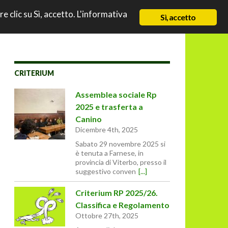
TO
re clic su Sì, accetto. L'informativa
NEWS
CHI SIAMO
CONTATTI & LINK
Sì, accetto
CRITERIUM
Assemblea sociale Rp
2025 e trasferta a
Canino
Dicembre 4th, 2025
Sabato 29 novembre 2025 si
è tenuta a Farnese, in
provincia di Viterbo, presso il
suggestivo conven
[...]
Criterium RP 2025/26.
Classifica e Regolamento
Ottobre 27th, 2025