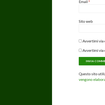
Email
*
Sito web
Avvertimi via 
Avvertimi via 
Questo sito util
vengono elaborat