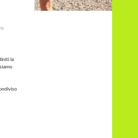
TO
initi la
 siamo
condiviso