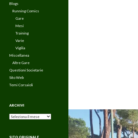
Blogs
Running Comics
Gare
Mesi
Training
Varie
Vigilia
Miscellanea
Altre Gare
Questioni Societarie
Sito Web
Temi Corsaioli
ARCHIVI
Archivi
SITO ORIGINALE