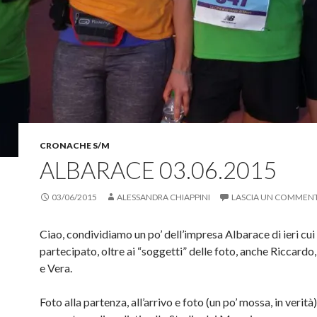
p
i
-
o
r
a
m
v
e
p
a
a
i
r
i
f
n
e
l
i
u
i
(
n
n
n
S
e
a
u
i
s
n
n
a
t
u
a
p
r
o
n
r
a
v
u
e
)
a
o
i
f
v
n
i
a
u
n
f
n
CRONACHE S/M
e
i
a
s
n
n
ALBARACE 03.06.2015
t
e
u
r
s
o
a
t
v
)
r
a
03/06/2015
ALESSANDRA CHIAPPINI
LASCIA UN COMMEN
a
f
)
i
n
e
Ciao, condividiamo un po’ dell’impresa Albarace di ieri cu
s
partecipato, oltre ai “soggetti” delle foto, anche Riccardo,
t
r
e Vera.
a
)
Foto alla partenza, all’arrivo e foto (un po’ mossa, in verità)