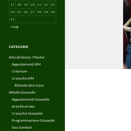
17
18
19
20
21
22
23
24
25
26
27
28
29
30
31
« Lug
CATEGORIE
Articoli Senior / Master
Appuntamenti S/M
Criterium
Cronache S/M
Rifondaroli in Gara
Attività Giovanile
Appuntamenti Giovanile
Area Riservata
Cronache Giovanile
Programmazione Giovanile
Soci Genitori