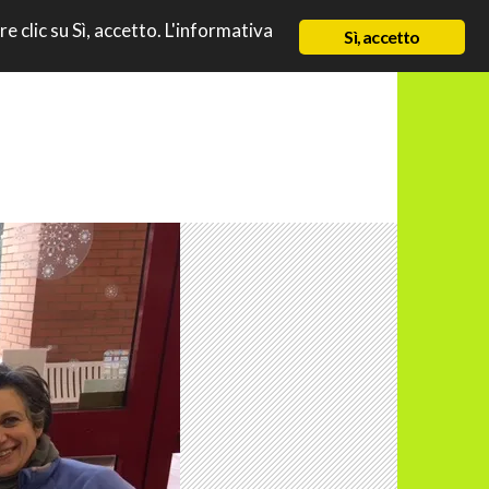
TO
re clic su Sì, accetto. L'informativa
NEWS
CHI SIAMO
CONTATTI & LINK
Sì, accetto