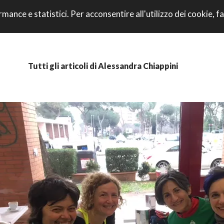
VAI AL CONTENU
rmance e statistici. Per acconsentire all'utilizzo dei cookie, fa
CORRI CON NOI
Tutti gli articoli di Alessandra Chiappini