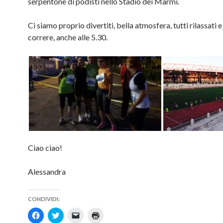
serpentone di podisti nello Stadio dei Marmi.
Ci siamo proprio divertiti, bella atmosfera, tutti rilassati e 
correre, anche alle 5.30.
Ciao ciao!
Alessandra
CONDIVIDI:
F
F
F
F
a
a
a
a