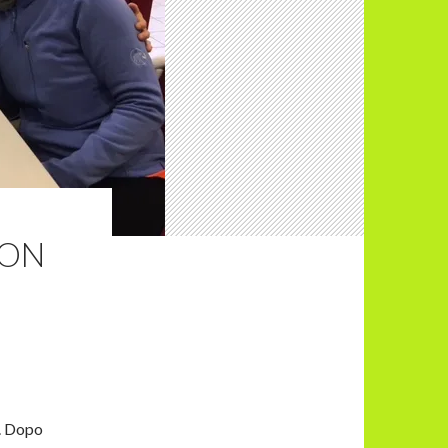
UON
r. Dopo