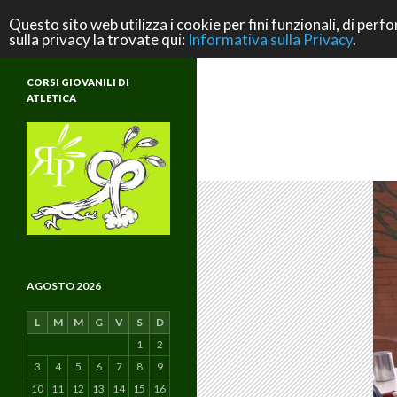
Cerca
ASD Rifondazione Podistica
Questo sito web utilizza i cookie per fini funzionali, di perfo
sulla privacy la trovate qui:
Informativa sulla Privacy
.
Scuola di Atletica e di Vita
CORSI GIOVANILI DI
ATLETICA
AGOSTO 2026
L
M
M
G
V
S
D
1
2
3
4
5
6
7
8
9
10
11
12
13
14
15
16