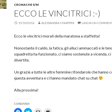
n
f
n
CRONACHE S/M
e
i
a
s
n
n
ECCO LE VINCITRICI :-)
t
e
u
r
s
o
a
t
v
)
r
a
15/10/2016
ALESSANDRA CHIAPPINI
LASCIA UN COMMEN
a
f
)
i
n
e
Ecco le vincitrici morali della maratona a staffetta!
s
t
r
Nonostante il caldo, la fatica, gli alluci ammaccati e le tend
a
)
squadretta ha funzionato, ci siamo sostenute a vicenda, ci
divertite.
Un grazie a tutte le altre femmine rifondarole che hanno 
questa avventura e ci hanno mandato chat su chat
Alla prossima!
CONDIVIDI:
F
F
F
F