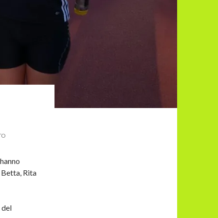
TO
i hanno
 Betta, Rita
 del