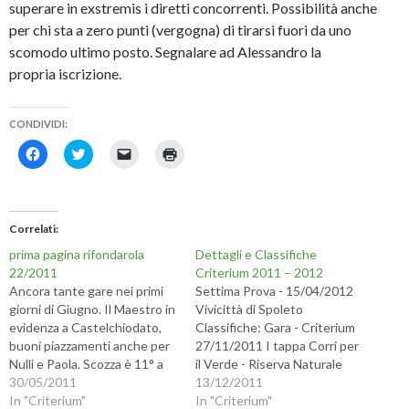
superare in exstremis i diretti concorrenti. Possibilità anche
per chi sta a zero punti (vergogna) di tirarsi fuori da uno
scomodo ultimo posto. Segnalare ad Alessandro la
propria iscrizione.
CONDIVIDI:
F
F
F
F
a
a
a
a
i
i
i
i
c
c
c
c
l
l
l
l
i
i
i
i
c
c
c
c
Correlati
p
q
p
q
e
u
e
u
prima pagina rifondarola
Dettagli e Classifiche
r
i
r
i
c
p
i
p
22/2011
Criterium 2011 – 2012
o
e
n
e
Ancora tante gare nei primi
Settima Prova - 15/04/2012
n
r
v
r
d
c
i
s
giorni di Giugno. Il Maestro in
Vivicittà di Spoleto
i
o
a
t
evidenza a Castelchiodato,
Classifiche: Gara - Criterium
v
n
r
a
i
d
e
m
buoni piazzamenti anche per
27/11/2011 I tappa Corri per
d
i
u
p
Nulli e Paola. Scozza è 11° a
il Verde - Riserva Naturale
e
v
n
a
r
i
l
r
Villa Ada. Nel weekend di fine
30/05/2011
Valle dell'Aniene 18/12/2011
13/12/2011
e
d
i
e
Maggio a Villa Adriana Ugo è
In "Criterium"
s
e
n
(
III tappa Corri per il Verde -
In "Criterium"