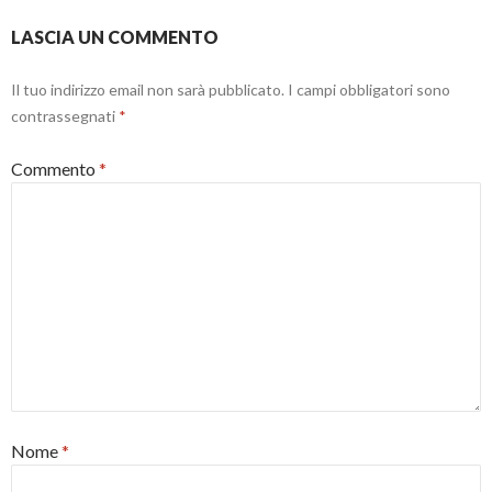
a
f
)
i
LASCIA UN COMMENTO
n
e
s
t
Il tuo indirizzo email non sarà pubblicato.
I campi obbligatori sono
r
a
contrassegnati
*
)
Commento
*
Nome
*