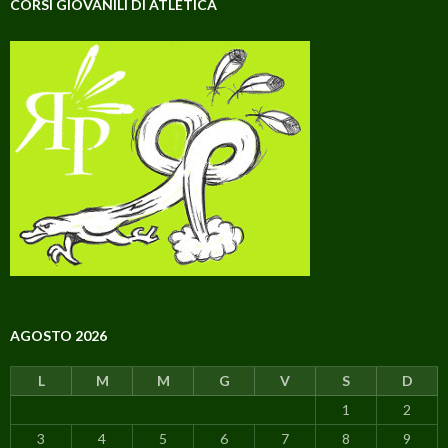
CORSI GIOVANILI DI ATLETICA
AGOSTO 2026
L
M
M
G
V
S
D
1
2
3
4
5
6
7
8
9