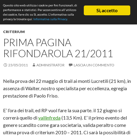
Cerca
Questo sito web utilizza i cookie per fini funzionali, di
ASD Rifondazione Podistica
Sì, accetto
performance e statistici. Per acconsentire all'utilizzo
VAI
dei cookie, fare clic su Sì, accetto. L'informativa sulla
Me
AL
privacy la trovate qui:
Informativa sulla Privacy
.
CONTENUTO
prin
CRITERIUM
PRIMA PAGINA
RIFONDAROLA 21/2011
23/05/2011
ADMINISTRATOR
LASCIA UN COMMENTO
Nella prova del 22 maggio di trail ai monti Lucretili (21 km), in
assenza di Walter, nostro specialista per eccellenza, egregia
prestazione di Paolo Friso.
E’ l’ora dei trail, ed RP vuol fare la sua parte. il 12 giugno si
correrà quello di
vallinfreda
(13,5 Km). E’ il primo evento del
genere scandito come gara societaria, valida peraltro come
ultima prova di criterium 2010 – 2011. Ci sarà la possibilità di