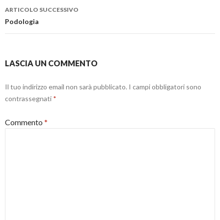
s
n
n
t
e
u
ARTICOLO SUCCESSIVO
r
s
o
a
t
v
Podologia
)
r
a
a
f
)
i
n
e
s
LASCIA UN COMMENTO
t
r
a
)
Il tuo indirizzo email non sarà pubblicato.
I campi obbligatori sono
contrassegnati
*
Commento
*