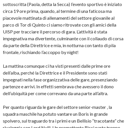
sottoscritta (Paola, detta la Secca) l’evento sportivo è iniziato
circa 19 ore prima, quando, al termine di una faticosa ma
piacevole mattinata di allenamenti del settore giovanile al
parco di Tor di Quinto ci siamo ritrovate con gli amici della
UISP per tracciare il percorso di gara. L’attività è stata
impegnativa ma divertente, culminante con il collaudo di corsa
da parte della Direttrice e mia, in notturna con tanto di pila
frontale, rischiando l’accoppo by night!
La mattina comunque ci ha visti presenti dalle prime ore
dell’alba, perché la Direttrice e il Presidente sono stati
impegnati nella fase organizzativa delle gare, presenziando
partenze e arrivi. In effetti sembrava che avessero il dono
dell’ubiquità per come correvano da una parte all’altra.
Per quanto riguarda le gare del settore senior-master , la
squadra maschile ha potuto vantare un Boris in grande
spolvero, sul traguardo tra i primi e un Bellisio “tracotante” che
rivaleggia con Lord Nulli. Un promettente Ricci parte troppo