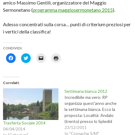
amico Massimo Gentili, organizzatore del Maggio
Sermonetano (
programma maggiosermonetano 2015
).
Adesso concentrati sulla corsa… punti di criterium preziosi per
i vertici della classifica!
CONDIVIDI:
F
F
F
F
a
a
a
a
i
i
i
i
c
c
c
c
l
l
l
l
i
i
i
i
c
c
c
c
Correlati
p
q
p
q
e
u
e
u
Settimana bianca 2012
r
i
r
i
c
p
i
p
Incredibile ma vero: RP
o
e
n
e
organizza quest'anno anche
n
r
v
r
d
c
i
s
la settimana bianca. Ecco la
i
o
a
t
proposta: Località: Andalo
v
n
r
a
i
d
e
m
(trento) presso lo Spledid
Trasferta Sociale 2014
d
i
u
p
Hotel Andalo, tre stelle
23/12/2011
e
v
n
a
04/04/2014
r
i
l
r
Periodo: dal 4 al 11 marzo
In "Cronache S/M"
In "Criterium"