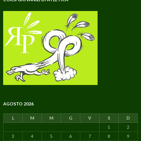
AGOSTO 2026
L
M
M
G
V
S
D
1
2
3
4
5
6
7
8
9