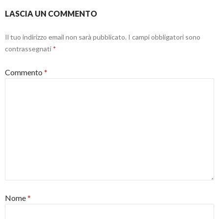
a
t
v
)
r
a
LASCIA UN COMMENTO
a
f
)
i
n
e
Il tuo indirizzo email non sarà pubblicato.
I campi obbligatori sono
s
t
contrassegnati
*
r
a
)
Commento
*
Nome
*