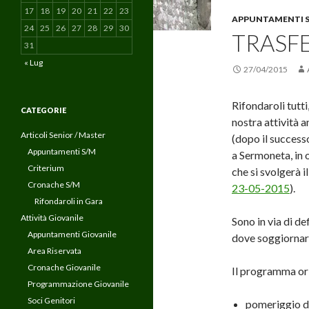
17
18
19
20
21
22
23
APPUNTAMENTI 
24
25
26
27
28
29
30
TRASFE
31
« Lug
27/04/2015
Rifondaroli tutti
CATEGORIE
nostra attività 
Articoli Senior / Master
(dopo il success
Appuntamenti S/M
a Sermoneta, in 
Criterium
che si svolgerà 
Cronache S/M
23-05-2015
).
Rifondaroli in Gara
Attività Giovanile
Sono in via di de
Appuntamenti Giovanile
dove soggiornar
Area Riservata
Cronache Giovanile
Il programma orie
Programmazione Giovanile
Soci Genitori
pomeriggio di