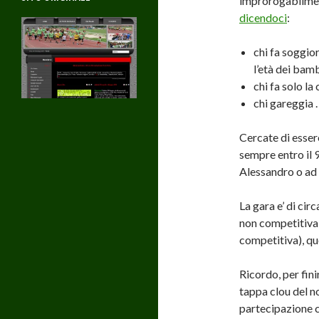
improrogabilmen
dicendoci
:
chi fa soggio
l’età dei bamb
chi fa solo la
chi gareggia .
Cercate di essere
sempre entro il 
Alessandro o ad
La gara e’ di circ
non competitiva 
competitiva), q
Ricordo, per finir
tappa clou del no
partecipazione c