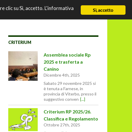
TO
re clic su Sì, accetto. L'informativa
NEWS
CHI SIAMO
CONTATTI & LINK
Sì, accetto
CRITERIUM
Assemblea sociale Rp
2025 e trasferta a
Canino
Dicembre 4th, 2025
Sabato 29 novembre 2025 si
è tenuta a Farnese, in
provincia di Viterbo, presso il
suggestivo conven
[...]
Criterium RP 2025/26.
Classifica e Regolamento
Ottobre 27th, 2025