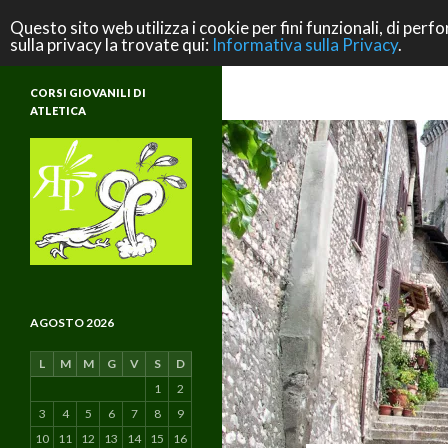
Cerca
ASD Rifondazione Podistica
Questo sito web utilizza i cookie per fini funzionali, di perfo
sulla privacy la trovate qui:
Informativa sulla Privacy
.
Scuola di Atletica e di Vita
CORSI GIOVANILI DI
ATLETICA
AGOSTO 2026
L
M
M
G
V
S
D
1
2
3
4
5
6
7
8
9
10
11
12
13
14
15
16