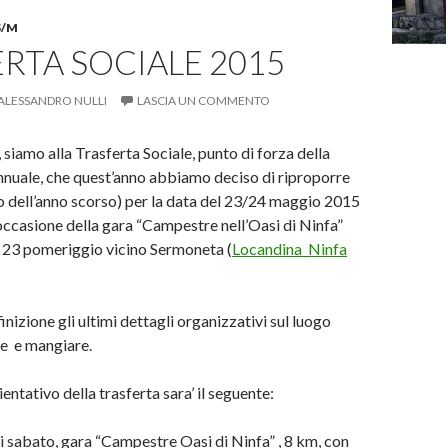
S/M
RTA SOCIALE 2015
ALESSANDRO NULLI
LASCIA UN COMMENTO
, siamo alla Trasferta Sociale, punto di forza della
annuale, che quest’anno abbiamo deciso di riproporre
o dell’anno scorso) per la data del 23/24 maggio 2015
occasione della gara “Campestre nell’Oasi di Ninfa”
il 23 pomeriggio vicino Sermoneta (
Locandina_Ninfa
finizione gli ultimi dettagli organizzativi sul luogo
e e mangiare.
ntativo della trasferta sara’ il seguente:
 sabato, gara “Campestre Oasi di Ninfa” , 8 km, con