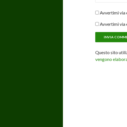
Avvertimi via 
Avvertimi via 
Questo sito util
vengono elaborat