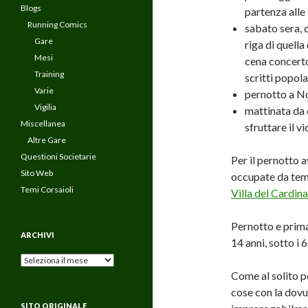
Blogs
partenza alle
Running Comics
sabato sera, c
Gare
riga di quella
Mesi
cena concerto
Training
scritti popola
Varie
pernotto a N
Vigilia
mattinata da 
Miscellanea
sfruttare il v
Altre Gare
Questioni Societarie
Per il pernotto a
Sito Web
occupate da temp
Temi Corsaioli
Villa del Cardina
Pernotto e prima
ARCHIVI
14 anni, sotto i 6
Archivi
Come al solito p
cose con la dovut
SITO ORIGINALE