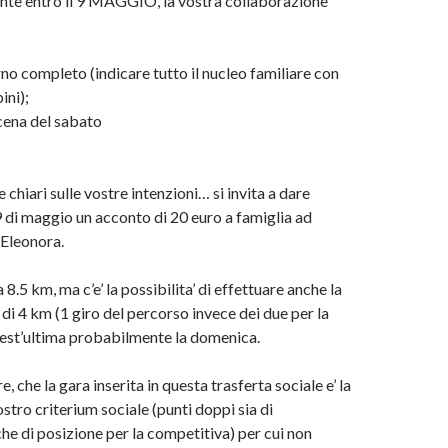
te entro il 9 MAGGIO, la vostra collaborazione
rno completo (indicare tutto il nucleo familiare con
ini);
 cena del sabato
 chiari sulle vostre intenzioni… si invita a dare
9 di maggio un acconto di 20 euro a famiglia ad
 Eleonora.
a 8.5 km, ma c’e’ la possibilita’ di effettuare anche la
di 4 km (1 giro del percorso invece dei due per la
uest’ultima probabilmente la domenica.
e, che la gara inserita in questa trasferta sociale e’ la
stro criterium sociale (punti doppi sia di
he di posizione per la competitiva) per cui non