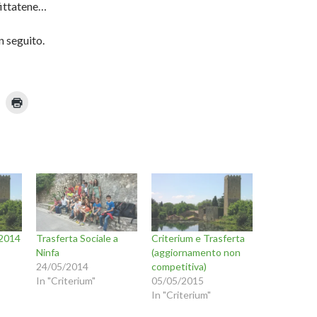
ittatene…
 seguito.
F
a
i
c
l
i
c
p
q
u
i
p
n
e
r
s
t
 2014
Trasferta Sociale a
Criterium e Trasferta
a
m
Ninfa
(aggiornamento non
u
p
n
a
24/05/2014
competitiva)
r
In "Criterium"
05/05/2015
e
n
(
In "Criterium"
S
i