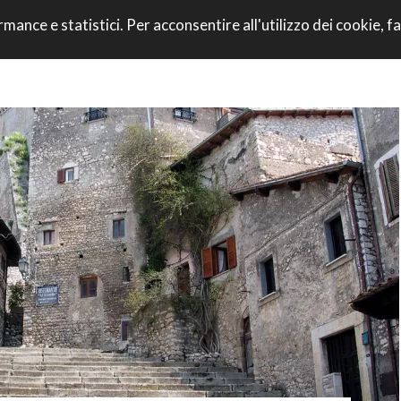
VAI AL CONTENU
rmance e statistici. Per acconsentire all'utilizzo dei cookie, fa
CORRI CON NOI