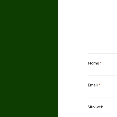
)
i
e
s
t
r
a
)
Nome
*
Email
*
Sito web