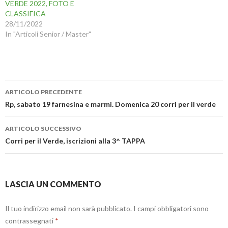
p
i
-
o
VERDE 2022, FOTO E
r
a
m
v
CLASSIFICA
e
p
a
a
i
r
i
f
28/11/2022
n
e
l
i
In "Articoli Senior / Master"
u
i
(
n
n
n
S
e
a
u
i
s
n
n
a
t
u
a
p
r
o
n
r
a
v
u
e
)
a
o
i
Navigazione
f
v
n
ARTICOLO PRECEDENTE
i
a
u
n
f
n
articolo
Rp, sabato 19 farnesina e marmi. Domenica 20 corri per il verde
e
i
a
s
n
n
t
e
u
r
s
o
ARTICOLO SUCCESSIVO
a
t
v
)
r
a
Corri per il Verde, iscrizioni alla 3^ TAPPA
a
f
)
i
n
e
s
t
LASCIA UN COMMENTO
r
a
)
Il tuo indirizzo email non sarà pubblicato.
I campi obbligatori sono
contrassegnati
*