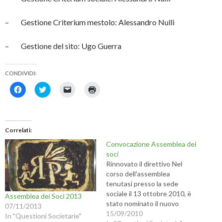
– Gestione Criterium mestolo: Alessandro Nulli
– Gestione del sito: Ugo Guerra
CONDIVIDI:
F
F
F
F
a
a
a
a
i
i
i
i
c
c
c
c
l
l
l
l
i
i
i
i
c
c
c
c
Correlati
p
q
p
q
e
u
e
u
Convocazione Assemblea dei
r
i
r
i
c
p
i
p
soci
o
e
n
e
Rinnovato il direttivo Nel
n
r
v
r
d
c
i
s
corso dell'assemblea
i
o
a
t
tenutasi presso la sede
v
n
r
a
i
d
e
m
sociale il 13 ottobre 2010, è
Assemblea dei Soci 2013
d
i
u
p
stato nominato il nuovo
e
v
n
a
07/11/2013
r
i
l
r
direttivo rifondarolo. Dopo le
15/09/2010
In "Questioni Societarie"
e
d
i
e