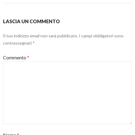
)
r
a
a
f
)
i
n
e
LASCIA UN COMMENTO
s
t
r
a
Il tuo indirizzo email non sarà pubblicato.
I campi obbligatori sono
)
contrassegnati
*
Commento
*
Nome
*