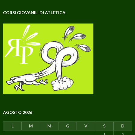
CORSI GIOVANILI DI ATLETICA
AGOSTO 2026
L
M
M
G
V
S
D
1
2