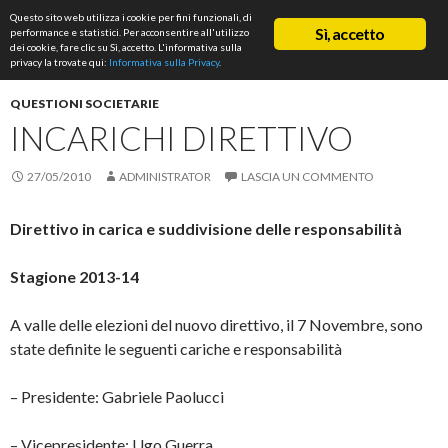
Cerca
Questo sito web utilizza i cookie per fini funzionali, di
ASD Rifondazione Podistica
Sì, accetto
performance e statistici. Per acconsentire all'utilizzo
VAI
dei cookie, fare clic su Sì, accetto. L'informativa sulla
Me
AL
privacy la trovate qui:
Informativa sulla Privacy
.
CONTENUTO
prin
QUESTIONI SOCIETARIE
INCARICHI DIRETTIVO
27/05/2010
ADMINISTRATOR
LASCIA UN COMMENTO
Direttivo in carica e suddivisione delle responsabilità
Stagione 2013-14
A valle delle elezioni del nuovo direttivo, il 7 Novembre, sono
state definite le seguenti cariche e responsabilità
– Presidente: Gabriele Paolucci
– Vicepresidente: Ugo Guerra