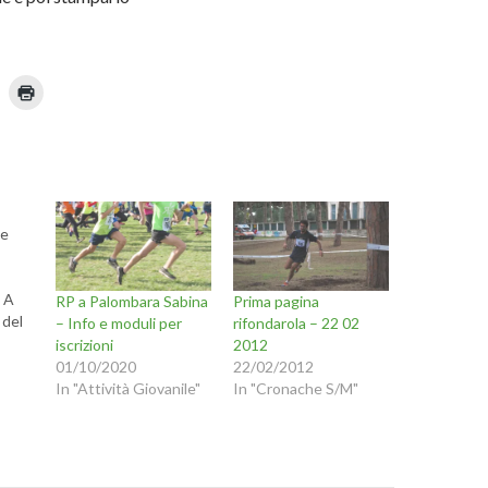
F
a
i
c
l
i
c
p
q
u
i
p
 e
n
e
r
s
t
 A
RP a Palombara Sabina
Prima pagina
a
m
 del
– Info e moduli per
rifondarola – 22 02
u
p
n
a
iscrizioni
2012
r
o
01/10/2020
22/02/2012
e
n
(
In "Attività Giovanile"
In "Cronache S/M"
S
e
i
u
a
n
p
ele
r
m
e
i