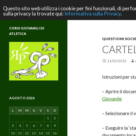
Cerca
ASD Rifondazione Podistica
Questo sito web utilizza i cookie per fini funzionali, di perfo
sulla privacy la trovate qui:
Informativa sulla Privacy
.
Scuola di Atletica e di Vita
CORSI GIOVANILI DI
ATLETICA
QUESTIONI SOCIE
CARTEL
11/01/2012
Istruzioni per s
– Aprire il doc
AGOSTO 2026
Giovanile
L
M
M
G
V
S
D
– Selezionare il 
1
2
3
4
5
6
7
8
9
– Eseguire la ‘st
10
11
12
13
14
15
16
documento local