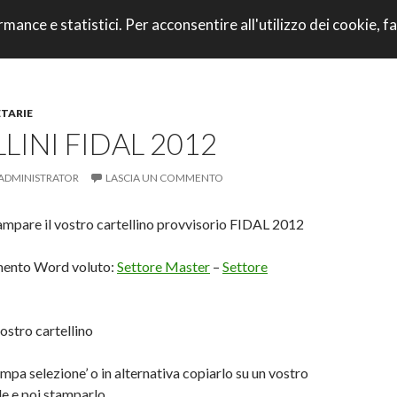
VAI AL CONTENU
rmance e statistici. Per acconsentire all'utilizzo dei cookie, fa
CORRI CON NOI
TARIE
LINI FIDAL 2012
ADMINISTRATOR
LASCIA UN COMMENTO
tampare il vostro cartellino provvisorio FIDAL 2012
umento Word voluto:
Settore Master
–
Settore
vostro cartellino
ampa selezione’ o in alternativa copiarlo su un vostro
e e poi stamparlo