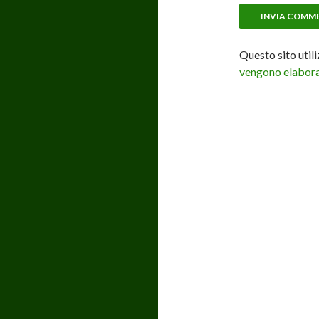
Questo sito util
vengono elaborat