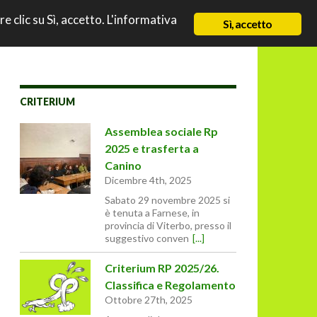
TO
re clic su Sì, accetto. L'informativa
NEWS
CHI SIAMO
CONTATTI & LINK
Sì, accetto
CRITERIUM
Assemblea sociale Rp
2025 e trasferta a
Canino
Dicembre 4th, 2025
Sabato 29 novembre 2025 si
è tenuta a Farnese, in
provincia di Viterbo, presso il
suggestivo conven
[...]
Criterium RP 2025/26.
Classifica e Regolamento
Ottobre 27th, 2025