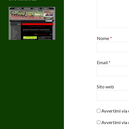
r
a
)
Nome
*
Email
*
Sito web
Avvertimi via 
Avvertimi via 