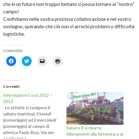
che in un futuro non troppo lontano si possa tornare al “nostro”
campo!
Confidiamo nella vostra preziosa collaborazione e nel vostro
sostegno, sperando che ciò non vi arrechi problemi o difficoltà
logistiche.
CONDIVIDI:
F
F
F
F
a
a
a
a
i
i
i
i
c
c
c
c
l
l
l
l
i
i
i
i
c
c
c
c
Correlati
p
q
p
q
e
u
e
u
Informazioni Corsi 2012 –
r
i
r
i
c
p
i
p
2013
o
e
n
e
Le attività si svolgono il
n
r
v
r
d
c
i
s
sabato (mattina), il lunedì
i
o
a
t
(pomeriggio) ed il mercoledi’
v
n
r
a
i
d
e
m
(pomeriggio) al campo di
Sabato 8 si riparte.
d
i
u
p
atletica Paolo Rosi, Via dei
e
v
n
a
Allenamenti alla farnesina e ai
r
i
l
r
campi sportivi 7, da 15
15/09/2012