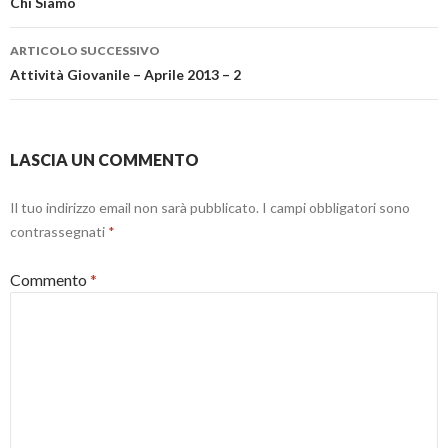
articolo
r
s
o
Chi Siamo
a
t
v
)
r
a
a
f
)
i
ARTICOLO SUCCESSIVO
n
Attività Giovanile – Aprile 2013 – 2
e
s
t
r
a
)
LASCIA UN COMMENTO
Il tuo indirizzo email non sarà pubblicato.
I campi obbligatori sono
contrassegnati
*
Commento
*