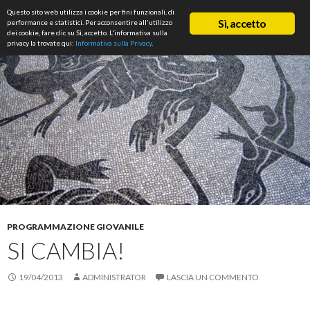
Cerca
Questo sito web utilizza i cookie per fini funzionali, di
ASD Rifondazione Podistica
Sì, accetto
performance e statistici. Per acconsentire all'utilizzo
VAI
dei cookie, fare clic su Sì, accetto. L'informativa sulla
Me
AL
privacy la trovate qui:
Informativa sulla Privacy
.
CONTENUTO
prin
PROGRAMMAZIONE GIOVANILE
SI CAMBIA!
19/04/2013
ADMINISTRATOR
LASCIA UN COMMENTO