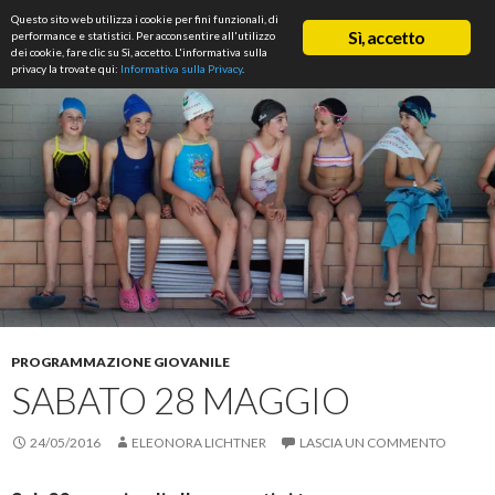
Cerca
Questo sito web utilizza i cookie per fini funzionali, di
ASD Rifondazione Podistica
Sì, accetto
performance e statistici. Per acconsentire all'utilizzo
VAI
dei cookie, fare clic su Sì, accetto. L'informativa sulla
Me
AL
privacy la trovate qui:
Informativa sulla Privacy
.
CONTENUTO
prin
PROGRAMMAZIONE GIOVANILE
SABATO 28 MAGGIO
24/05/2016
ELEONORA LICHTNER
LASCIA UN COMMENTO