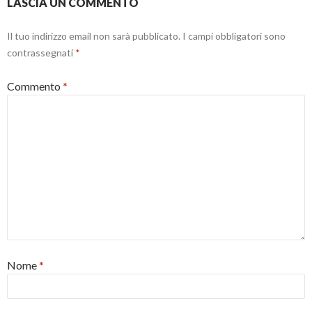
LASCIA UN COMMENTO
r
a
)
Il tuo indirizzo email non sarà pubblicato.
I campi obbligatori sono
contrassegnati
*
Commento
*
Nome
*