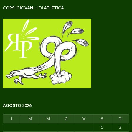
CORSI GIOVANILI DI ATLETICA
AGOSTO 2026
L
M
M
G
V
S
D
1
2