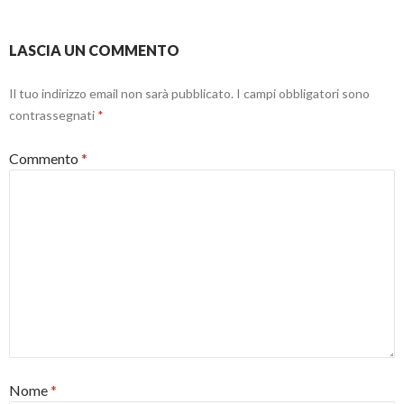
a
f
)
i
n
e
s
LASCIA UN COMMENTO
t
r
a
Il tuo indirizzo email non sarà pubblicato.
I campi obbligatori sono
)
contrassegnati
*
Commento
*
Nome
*