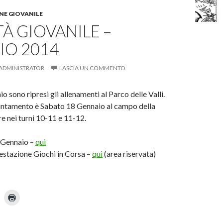
E GIOVANILE
TÀ GIOVANILE –
IO 2014
ADMINISTRATOR
LASCIA UN COMMENTO
 sono ripresi gli allenamenti al Parco delle Valli.
untamento è Sabato 18 Gennaio al campo della
e nei turni 10-11 e 11-12.
 Gennaio –
qui
estazione Giochi in Corsa –
qui
(area riservata)
F
a
i
c
l