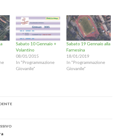
i
c
p
q
u
i
p
n
e
r
s
t
 a
Sabato 10 Gennaio +
Sabato 19 Gennaio alla
a
m
Volantino
Farnesina
u
p
n
a
08/01/2015
18/01/2019
r
ne
In "Programmazione
In "Programmazione
e
n
(
Giovanile"
Giovanile"
S
i
u
a
n
p
r
m
e
i
one
n
DENTE
o
u
n
a
n
u
o
SSIVO
m
v
a
ra
f