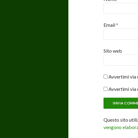
Email
*
Sito web
Avvertimi via 
Avvertimi via 
Questo sito util
vengono elaborat