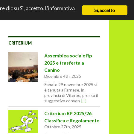
TO
re clic su Sì, accetto. L'informativa
NEWS
CHI SIAMO
CONTATTI & LINK
Sì, accetto
CRITERIUM
Assemblea sociale Rp
2025 e trasferta a
Canino
Dicembre 4th, 2025
Sabato 29 novembre 2025 si
è tenuta a Farnese, in
provincia di Viterbo, presso il
suggestivo conven
[...]
Criterium RP 2025/26.
Classifica e Regolamento
Ottobre 27th, 2025