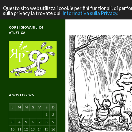
Cerca
ASD Rifondazione Podistica
Questo sito web utilizza i cookie per fini funzionali, di perfo
sulla privacy la trovate qui:
Informativa sulla Privacy
.
Scuola di Atletica e di Vita
CORSI GIOVANILI DI
ATLETICA
AGOSTO 2026
L
M
M
G
V
S
D
1
2
3
4
5
6
7
8
9
10
11
12
13
14
15
16