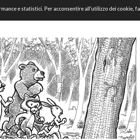
VAI AL CONTENU
rmance e statistici. Per acconsentire all'utilizzo dei cookie, fa
CORRI CON NOI