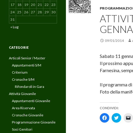
17
18
19
20
21
22
23
PROGRAMMAZION
24
25
26
27
28
29
30
ATTIVI
31
GENNA
« Lug
09/01/2014
CATEGORIE
Sabato 11 gennaio
Articoli Senior / Master
Il prossimo app
Appuntamenti S/M
Farnesina, sempr
Criterium
Cronache S/M
Il programma di
Rifondaroli in Gara
Foto della manif
Attività Giovanile
Appuntamenti Giovanile
Area Riservata
CONDIVIDI:
Cronache Giovanile
F
F
F
a
a
a
Programmazione Giovanile
i
i
i
c
c
c
Soci Genitori
l
l
l