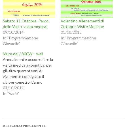
Sabato 11 Ottobre, Parco
Volantino Allenamenti di
delle Valli + visita medica!
Ottobre, Visite Mediche
09/10/2014
01/10/2015
In "Programmazione
In "Programmazione
Giovanile"
Giovanile"
Muro dei / 300W – wall
Annualmente occorre fare la
visita medica agonistica, per
gli ultra quarantenni è
vivamente consigliato il
cicloergometro. L'anno
scorso qualcosa era andato
04/10/2011
storto per cui mi ero
In "Varie"
sottoposto ad una serie di
altre analisi, quest'anno tutto
bene. C'era anche il
ventilatore che simulava il
Navigazione
vento della corsa! - Each year
ARTICOLO PRECEDENTE