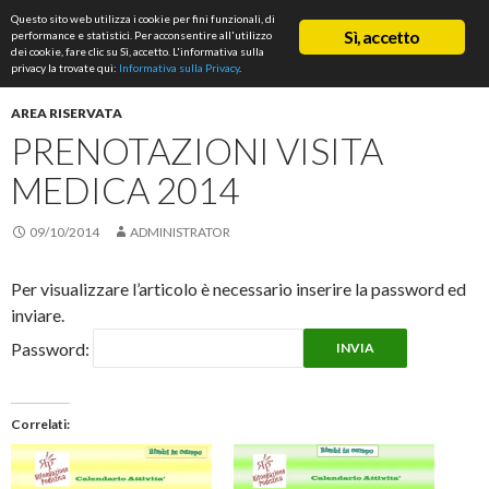
Cerca
Questo sito web utilizza i cookie per fini funzionali, di
ASD Rifondazione Podistica
Sì, accetto
performance e statistici. Per acconsentire all'utilizzo
VAI
dei cookie, fare clic su Sì, accetto. L'informativa sulla
Me
AL
privacy la trovate qui:
Informativa sulla Privacy
.
CONTENUTO
prin
AREA RISERVATA
PRENOTAZIONI VISITA
MEDICA 2014
09/10/2014
ADMINISTRATOR
Per visualizzare l’articolo è necessario inserire la password ed
inviare.
Password:
Correlati