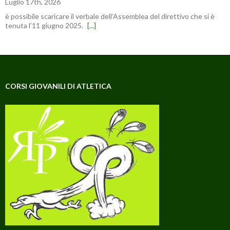
Luglio 17th, 2026
è possibile scaricare il verbale dell’Assemblea del direttivo che si è
tenuta l’11 giugno 2025.
[...]
CORSI GIOVANILI DI ATLETICA