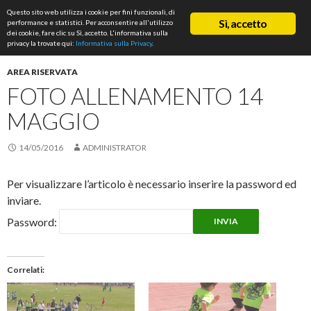
Cerca
Questo sito web utilizza i cookie per fini funzionali, di
ASD Rifondazione Podistica
Sì, accetto
performance e statistici. Per acconsentire all'utilizzo
VAI
dei cookie, fare clic su Sì, accetto. L'informativa sulla
Me
AL
privacy la trovate qui:
Informativa sulla Privacy
.
CONTENUTO
prin
AREA RISERVATA
FOTO ALLENAMENTO 14
MAGGIO
14/05/2016
ADMINISTRATOR
Per visualizzare l’articolo è necessario inserire la password ed
inviare.
Password:
Correlati