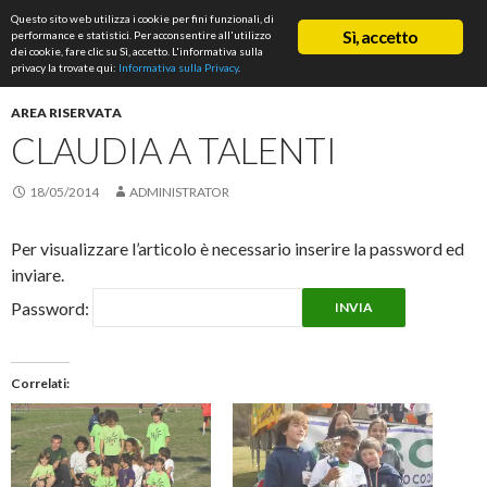
Cerca
Questo sito web utilizza i cookie per fini funzionali, di
ASD Rifondazione Podistica
Sì, accetto
performance e statistici. Per acconsentire all'utilizzo
VAI
dei cookie, fare clic su Sì, accetto. L'informativa sulla
Me
AL
privacy la trovate qui:
Informativa sulla Privacy
.
CONTENUTO
prin
AREA RISERVATA
CLAUDIA A TALENTI
18/05/2014
ADMINISTRATOR
Per visualizzare l’articolo è necessario inserire la password ed
inviare.
Password:
Correlati