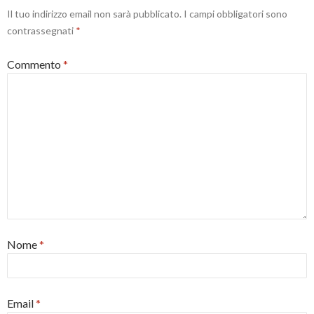
s
Il tuo indirizzo email non sarà pubblicato.
I campi obbligatori sono
t
r
contrassegnati
*
a
)
Commento
*
Nome
*
Email
*