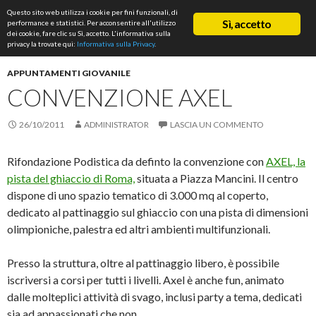
Cerca
Questo sito web utilizza i cookie per fini funzionali, di
ASD Rifondazione Podistica
Sì, accetto
performance e statistici. Per acconsentire all'utilizzo
VAI
dei cookie, fare clic su Sì, accetto. L'informativa sulla
Me
AL
privacy la trovate qui:
Informativa sulla Privacy
.
CONTENUTO
prin
APPUNTAMENTI GIOVANILE
CONVENZIONE AXEL
26/10/2011
ADMINISTRATOR
LASCIA UN COMMENTO
Rifondazione Podistica da definto la convenzione con
AXEL, la
pista del ghiaccio di Roma,
situata a Piazza Mancini. Il centro
dispone di uno spazio tematico di 3.000 mq al coperto,
dedicato al pattinaggio sul ghiaccio con una pista di dimensioni
olimpioniche, palestra ed altri ambienti multifunzionali.
Presso la struttura, oltre al pattinaggio libero, è possibile
iscriversi a corsi per tutti i livelli. Axel è anche fun, animato
dalle molteplici attività di svago, inclusi party a tema, dedicati
sia ad appassionati che non.