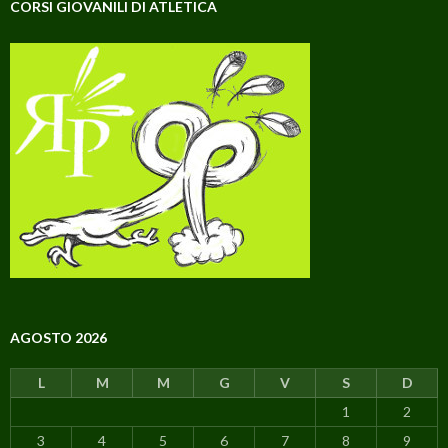
CORSI GIOVANILI DI ATLETICA
AGOSTO 2026
L
M
M
G
V
S
D
1
2
3
4
5
6
7
8
9