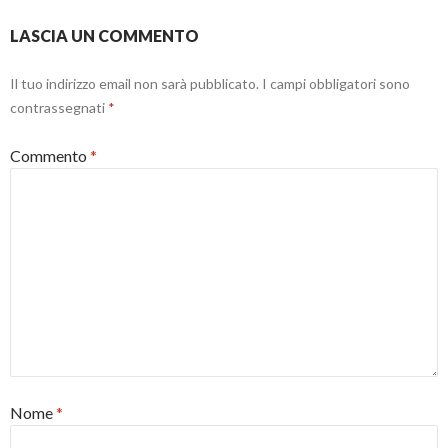
a
f
)
i
n
LASCIA UN COMMENTO
e
s
t
r
Il tuo indirizzo email non sarà pubblicato.
I campi obbligatori sono
a
)
contrassegnati
*
Commento
*
Nome
*