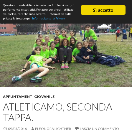
Cerca
Questo sito web utilizza i cookie per fini funzionali, di
ASD Rifondazione Podistica
Sì, accetto
performance e statistici. Per acconsentire all'utilizzo
VAI
dei cookie, fare clic su Sì, accetto. L'informativa sulla
Me
AL
privacy la trovate qui:
Informativa sulla Privacy
.
CONTENUTO
prin
APPUNTAMENTI GIOVANILE
ATLETICAMO, SECONDA
TAPPA.
09/05/2016
ELEONORA LICHTNER
LASCIA UN COMMENTO