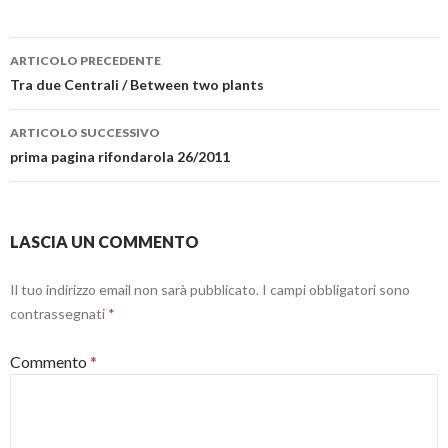
n
n
a
t
fatto, caro Diego... - This one
u
a
p
r
o
n
r
a
was inspired by…
Navigazione
v
u
e
)
a
o
i
ARTICOLO PRECEDENTE
f
v
n
articolo
Tra due Centrali / Between two plants
i
a
u
n
f
n
e
i
a
s
n
n
ARTICOLO SUCCESSIVO
t
e
u
r
s
o
prima pagina rifondarola 26/2011
a
t
v
)
r
a
a
f
)
i
n
e
LASCIA UN COMMENTO
s
t
r
a
Il tuo indirizzo email non sarà pubblicato.
I campi obbligatori sono
)
contrassegnati
*
Commento
*