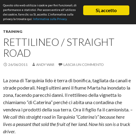
Cerca
Questo sito web utilizza i cookie per fini funzionali, di
ASD Rifondazione Podistica
Sì, accetto
performance e statistici. Per acconsentire all'utilizzo
VAI
dei cookie, fare clic su Sì, accetto. L'informativa sulla
Me
AL
privacy la trovate qui:
Informativa sulla Privacy
.
CONTENUTO
prin
TRAINING
RETTILINEO / STRAIGHT
ROAD
26/06/2011
ANDY WAR
LASCIA UN COMMENTO
La zona di Tarquinia lido è terra di bonifica, tagliata da canali e
strade poderali. Negli ultimi anni il fiume Marta ha inondato la
zona, facendo parecchi danni. Il rettilineo della vignetta lo
chiamiamo “di Caterina” perché ci abita una contadina che
vendeva i prodotti della sua terra. Ora il figlio fa il camionista. –
We call this straight road in Tarquinia “Caterina’s” because here
lives a peasant that sold the fruit of her land. Now his son is a truck
driver.