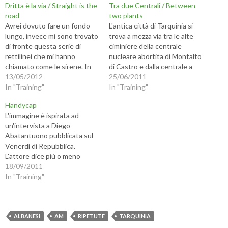
e
u
e
u
Dritta è la via / Straight is the
Tra due Centrali / Between
r
i
r
i
c
p
i
p
road
two plants
o
e
n
e
Avrei dovuto fare un fondo
L'antica città di Tarquinia si
n
r
v
r
d
c
i
s
lungo, invece mi sono trovato
trova a mezza via tra le alte
i
o
a
t
di fronte questa serie di
ciminiere della centrale
v
n
r
a
i
d
e
m
rettilinei che mi hanno
nucleare abortita di Montalto
d
i
u
p
chiamato come le sirene. In
di Castro e dalla centrale a
e
v
n
a
r
i
l
r
capo a venti minuti ero cotto,
13/05/2012
carbone di Civitavecchia.
25/06/2011
e
d
i
e
ma che bella la sensazione di
In "Training"
s
e
n
(
Cioè tra il futuro trapassato e
In "Training"
u
r
k
S
pattinare sull'asfalto! - A
il trapassato futuro... -
F
e
a
i
Handycap
a
s
u
a
straight, flat road, a fair
Ancient city of Tarquinia lays
c
u
n
p
L'immagine è ispirata ad
weather... and the greenhorn
between the smokestacks of
e
T
a
r
un'intervista a Diego
b
w
m
e
is doomed.…
aborted Montalto nuclear…
o
i
i
i
Abatantuono pubblicata sul
o
t
c
n
Venerdì di Repubblica.
k
t
o
u
(
e
v
n
L'attore dice più o meno
S
r
i
a
testualmente: "Se un
18/09/2011
i
(
a
n
a
S
e
u
vignettista dovesse ritrarre
In "Training"
p
i
-
o
r
a
m
v
le difficoltà dell'Italia a
e
p
a
a
competere nell'agone
i
r
i
f
n
e
l
i
internazionale, dovrebbe
u
i
(
n
disegnare un corridore con
ALBANESI
AM
RIPETUTE
TARQUINIA
n
n
S
e
a
u
i
s
un prete in groppa..." Detto