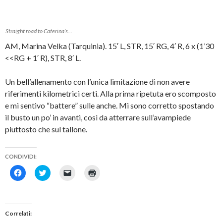
Straight road to Caterina’s…
AM, Marina Velka (Tarquinia). 15′ L, STR, 15′ RG, 4′ R, 6 x (1’30
<<RG + 1′ R), STR, 8′ L.
Un bell’allenamento con l’unica limitazione di non avere
riferimenti kilometrici certi. Alla prima ripetuta ero scomposto
e mi sentivo “battere” sulle anche. Mi sono corretto spostando
il busto un po’ in avanti, così da atterrare sull’avampiede
piuttosto che sul tallone.
CONDIVIDI:
F
F
F
F
a
a
a
a
i
i
i
i
c
c
c
c
l
l
l
l
i
i
i
i
c
c
c
c
Correlati
p
q
p
q